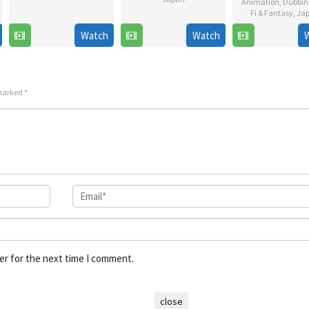
Animation
,
Dubbin
24
Fi & Fantasy
,
Ja
7
Jul
Watch
Watch
Jan
2025
2026
 marked
*
er for the next time I comment.
close