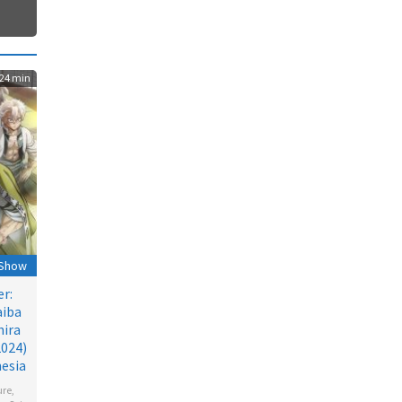
24 min
 Show
r:
aiba
hira
2024)
esia
ure
,