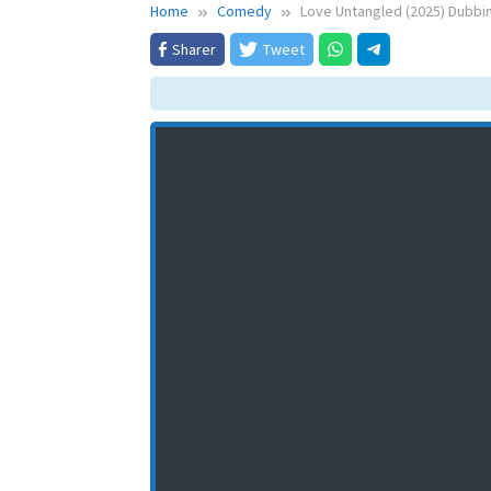
Home
Comedy
Love Untangled (2025) Dubbi
Sharer
Tweet