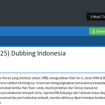
4 Wait T
Down
25) Dubbing Indonesia
s Korea yang berlatar tahun 1998, mengisahkan Park Se-ri, siswi SMA di 
karena rambut keritingnya. Ia berniat mengungkapkan perasaannya kepad
berubah ketika Han Yoon-seok, murid pindahan dari Seoul, masuk ke
ersahabatan menjadi cinta, tapi konflik keluarga dan tekanan masa de
osional dan pertumbuhan pribadi, mereka akhirnya dipertemukan kembal
.