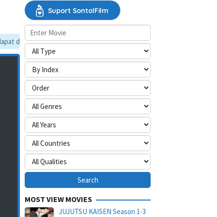
Suport SontolFilm
at dilewati, silakan aktifkan mode situs desktop.
MOST VIEW MOVIES
JUJUTSU KAISEN Season 1-3