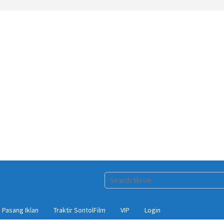
Pasang Iklan
Traktir SontolFilm
VIP
Login