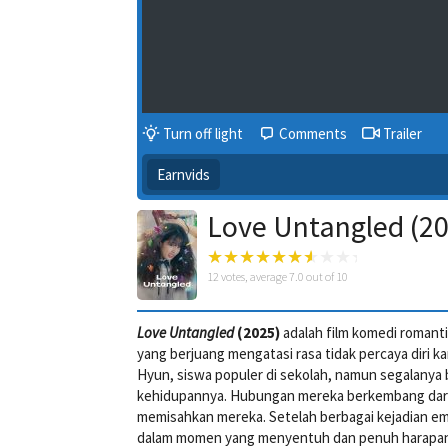
Turn off light
Comments
Trailer
Earnvids
Love Untangled (20
12
votes, average
7.0
out of 10
Love Untangled
(2025)
adalah film komedi romanti
yang berjuang mengatasi rasa tidak percaya diri 
Hyun, siswa populer di sekolah, namun segalanya 
kehidupannya. Hubungan mereka berkembang dari p
memisahkan mereka. Setelah berbagai kejadian em
dalam momen yang menyentuh dan penuh harapan