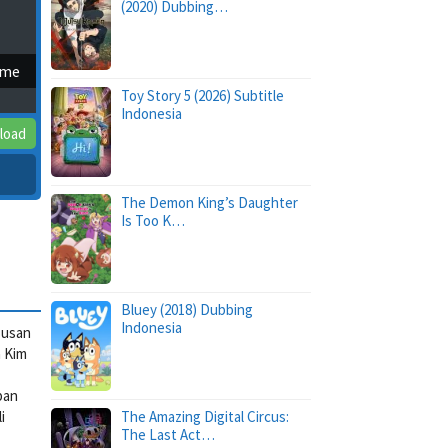
(2020) Dubbing…
ime
Toy Story 5 (2026) Subtitle
Indonesia
load
The Demon King’s Daughter
Is Too K…
Bluey (2018) Dubbing
Indonesia
Busan
a Kim
pan
i
The Amazing Digital Circus:
The Last Act…