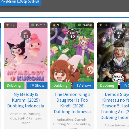
Pixeldrain (1080p 539MB)
8.7
15 min
9
24 min
8.6
Eps:
Eps:
Eps:
12
12
8
Dubbing
TV Show
Dubbing
TV Show
Dubbing
TV
My Melody &
The Demon King’s
Demon Slaye
Kuromi (2025)
Daughter Is Too
Kimetsu no Y
Dubbing Indonesia
Kind!! (2026)
Season 5 Has
Dubbing Indonesia
Training Arc (
Animation
,
Dubbing
,
Dubbing Indon
Kids
,
Sci-Fi & Fantasy
,
Animation
,
Comedy
,
Japan
Dubbing
,
Sci-Fi & Fantasy
,
Action & Advent
Japan