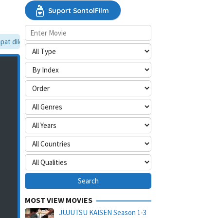
Suport SontolFilm
t dilewati, silakan aktifkan mode situs desktop.
MOST VIEW MOVIES
JUJUTSU KAISEN Season 1-3