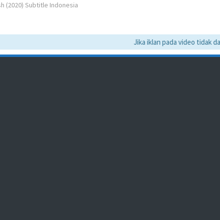
h (2020) Subtitle Indonesia
Jika iklan pada video tidak dapa