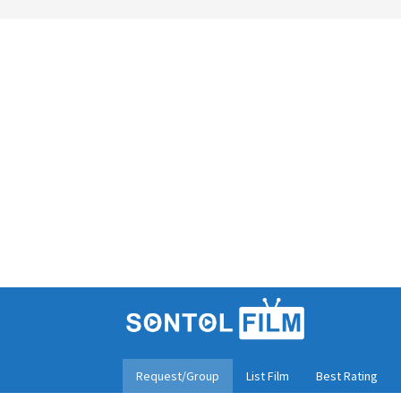
Skip
to
content
Request/Group
List Film
Best Rating