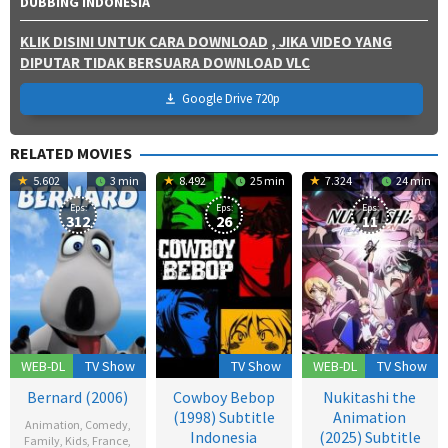
DUBBING INDONESIA
KLIK DISINI UNTUK CARA DOWNLOAD
, JIKA VIDEO YANG
DIPUTAR TIDAK BERSUARA DOWNLOAD VLC
Google Drive 720p
RELATED MOVIES
5.602
3 min
8.492
25 min
7.324
24 min
Eps:
Eps:
Eps:
312
26
11
WEB-DL
TV Show
TV Show
WEB-DL
TV Show
Bernard (2006)
Cowboy Bebop
Nukitashi the
(1998) Subtitle
Animation
Animation
,
Comedy
,
Indonesia
(2025) Subtitle
Family
,
Kids
,
France
,