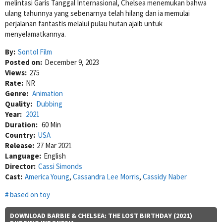
melintasi Garis Tanggal Internasional, Chelsea menemukan bahwa
ulang tahunnya yang sebenarnya telah hilang dan ia memulai
perjalanan fantastis melalui pulau hutan ajaib untuk
menyelamatkannya.
By:
Sontol Film
Posted on:
December 9, 2023
Views:
275
Rate:
NR
Genre:
Animation
Quality:
Dubbing
Year:
2021
Duration:
60 Min
Country:
USA
Release:
27 Mar 2021
Language:
English
Director:
Cassi Simonds
Cast:
America Young
,
Cassandra Lee Morris
,
Cassidy Naber
based on toy
DOWNLOAD BARBIE & CHELSEA: THE LOST BIRTHDAY (2021)