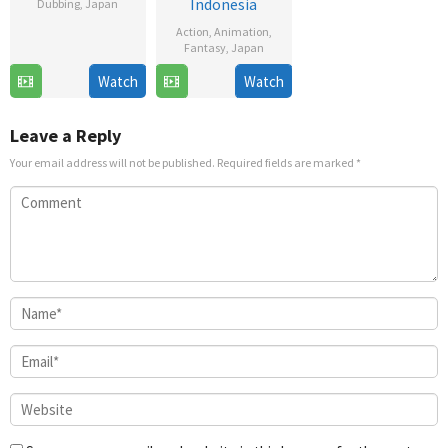
Indonesia
Dubbing
,
Japan
Action
,
Animation
,
9
Fantasy
,
Japan
Oct
2022
Watch
Watch
18
Haruo
Jul
Sotozaki
2025
Leave a Reply
Your email address will not be published.
Required fields are marked
*