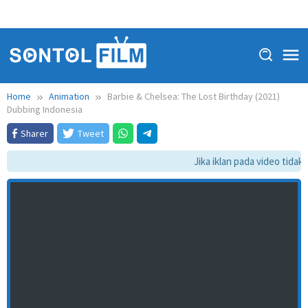
Home
Animation
Barbie & Chelsea: The Lost Birthday (2021)
Dubbing Indonesia
Sharer
Tweet
Jika iklan pada video tidak d