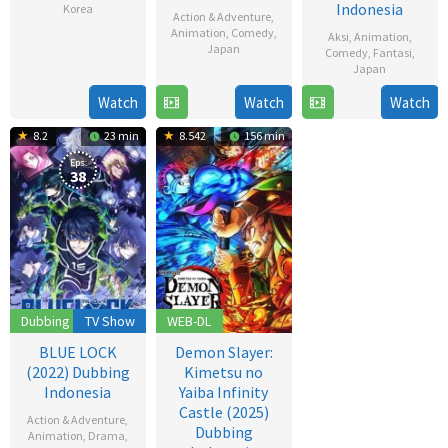
Indonesia
Korea
Action & Adventure
,
Animation
,
Comedy
,
Aksi
,
Animation
,
18
Japan
Comedy
,
Fantasi
,
Dec
Japan
3
2006
Watch
Watch
Watch
19
Apr
Jul
1998
8.2
23 min
8.542
156 min
2025
Eps:
38
Dubbing
TV Show
WEB-DL
BLUE LOCK
Demon Slayer:
(2022) Dubbing
Kimetsu no
Indonesia
Yaiba Infinity
Castle (2025)
Action & Adventure
,
Dubbing
Animation
,
Drama
,