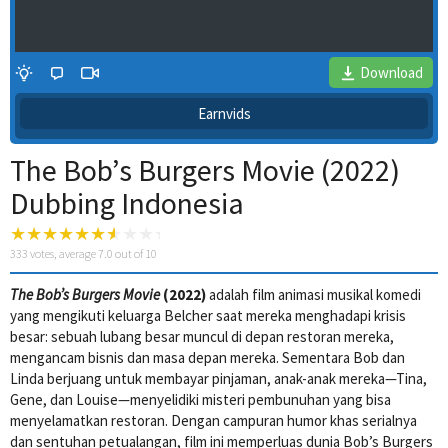
Download
Earnvids
The Bob’s Burgers Movie (2022)
Dubbing Indonesia
333
votes, average
7.0
out of 10
The Bob’s Burgers Movie
(2022)
adalah film animasi musikal komedi
4 Wait Time
yang mengikuti keluarga Belcher saat mereka menghadapi krisis
besar: sebuah lubang besar muncul di depan restoran mereka,
mengancam bisnis dan masa depan mereka. Sementara Bob dan
Linda berjuang untuk membayar pinjaman, anak-anak mereka—Tina,
Gene, dan Louise—menyelidiki misteri pembunuhan yang bisa
menyelamatkan restoran. Dengan campuran humor khas serialnya
dan sentuhan petualangan, film ini memperluas dunia Bob’s Burgers