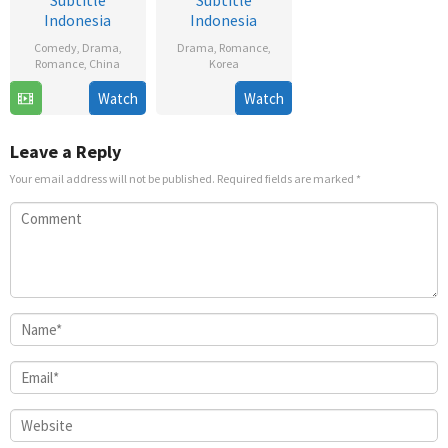
Subtitle
Subtitle
Indonesia
Indonesia
Comedy
,
Drama
,
Drama
,
Romance
,
Romance
,
China
Korea
12
17
Bang
Watch
Watch
Dec
Nov
Yoo-
2022
2020
jung
Leave a Reply
Your email address will not be published.
Required fields are marked
*