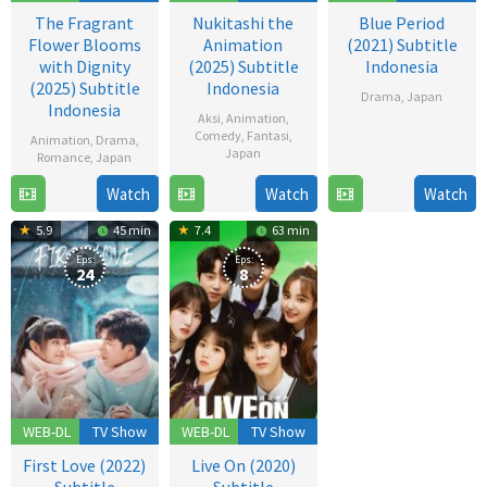
The Fragrant
Nukitashi the
Blue Period
Flower Blooms
Animation
(2021) Subtitle
with Dignity
(2025) Subtitle
Indonesia
(2025) Subtitle
Indonesia
Drama
,
Japan
Indonesia
Aksi
,
Animation
,
2
Comedy
,
Fantasi
,
Animation
,
Drama
,
Japan
Oct
Romance
,
Japan
2021
19
Watch
Watch
Watch
6
Jul
Jul
5.9
45 min
7.4
63 min
2025
2025
Eps:
Eps:
24
8
WEB-DL
TV Show
WEB-DL
TV Show
First Love (2022)
Live On (2020)