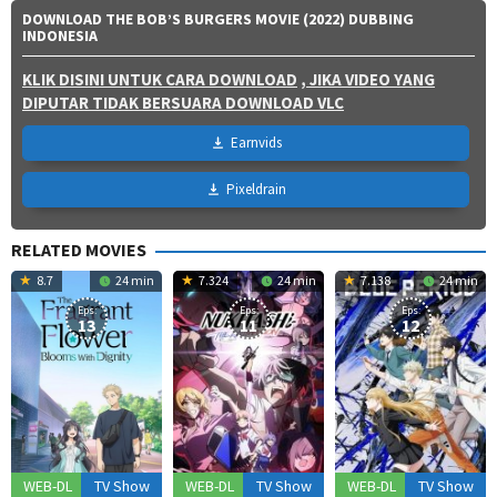
DOWNLOAD THE BOB’S BURGERS MOVIE (2022) DUBBING
INDONESIA
KLIK DISINI UNTUK CARA DOWNLOAD
, JIKA VIDEO YANG
DIPUTAR TIDAK BERSUARA DOWNLOAD VLC
Earnvids
Pixeldrain
RELATED MOVIES
8.7
24 min
7.324
24 min
7.138
24 min
Eps:
Eps:
Eps:
13
11
12
WEB-DL
TV Show
WEB-DL
TV Show
WEB-DL
TV Show