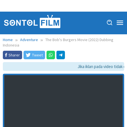
Home
Adventure
The Bob's Burgers Movie (2022) Dubbing
Indonesia
Sharer
Tweet
Jika iklan pada video tidak da