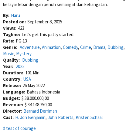
ke layar lebar dengan penuh semangat dan kehangatan.
By:
Haru
Posted on:
September 8, 2025
Views:
423
Tagline:
Let’s get this patty started.
Rate:
PG-13
Genre:
Adventure
,
Animation
,
Comedy
,
Crime
,
Drama
,
Dubbing
,
Music
,
Mystery
Quality:
Dubbing
Year:
2022
Duration:
101 Min
Country:
USA
Release:
26 May 2022
Language:
Bahasa Indonesia
Budget:
$ 38.000.000,00
Revenue:
$ 34.148.750,00
Director:
Bernard Derriman
Cast:
H. Jon Benjamin
,
John Roberts
,
Kristen Schaal
test of courage