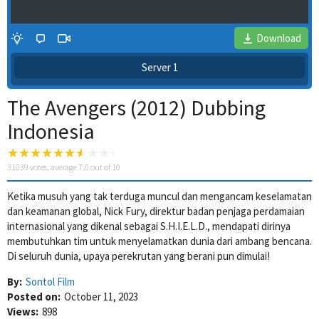
Download
Server 1
The Avengers (2012) Dubbing
Indonesia
31039
votes, average
7.0
out of 10
Ketika musuh yang tak terduga muncul dan mengancam keselamatan
4 Wait Time
dan keamanan global, Nick Fury, direktur badan penjaga perdamaian
internasional yang dikenal sebagai S.H.I.E.L.D., mendapati dirinya
membutuhkan tim untuk menyelamatkan dunia dari ambang bencana.
Di seluruh dunia, upaya perekrutan yang berani pun dimulai!
By:
Sontol Film
Posted on:
October 11, 2023
Views:
898