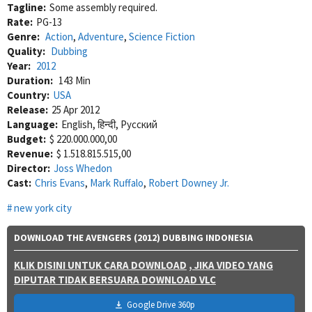
Tagline:
Some assembly required.
Rate:
PG-13
Genre:
Action
,
Adventure
,
Science Fiction
Quality:
Dubbing
Year:
2012
Duration:
143 Min
Country:
USA
Release:
25 Apr 2012
Language:
English, हिन्दी, Pусский
Budget:
$ 220.000.000,00
Revenue:
$ 1.518.815.515,00
Director:
Joss Whedon
Cast:
Chris Evans
,
Mark Ruffalo
,
Robert Downey Jr.
new york city
DOWNLOAD THE AVENGERS (2012) DUBBING INDONESIA
KLIK DISINI UNTUK CARA DOWNLOAD
, JIKA VIDEO YANG
DIPUTAR TIDAK BERSUARA DOWNLOAD VLC
Google Drive 360p