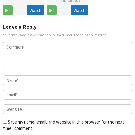
Thriller
,
Australia
24
Lauren
Watch
Watch
3
Gooseworx
Jul
Montgomery
Jun
2026
2026
Leave a Reply
Your email address will not be published.
Required fields are marked
*
Save my name, email, and website in this browser for the next
time I comment.