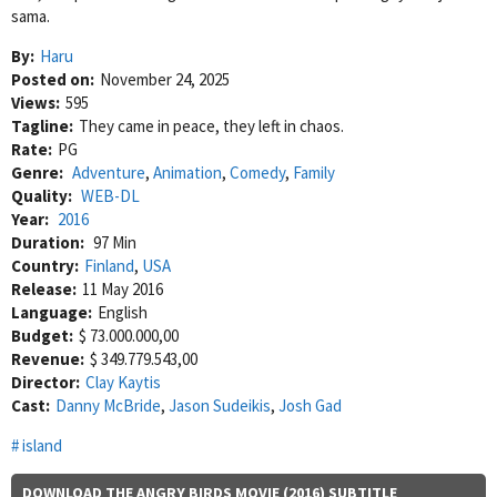
sama.
By:
Haru
Posted on:
November 24, 2025
Views:
595
Tagline:
They came in peace, they left in chaos.
Rate:
PG
Genre:
Adventure
,
Animation
,
Comedy
,
Family
Quality:
WEB-DL
Year:
2016
Duration:
97 Min
Country:
Finland
,
USA
Release:
11 May 2016
Language:
English
Budget:
$ 73.000.000,00
Revenue:
$ 349.779.543,00
Director:
Clay Kaytis
Cast:
Danny McBride
,
Jason Sudeikis
,
Josh Gad
island
DOWNLOAD THE ANGRY BIRDS MOVIE (2016) SUBTITLE