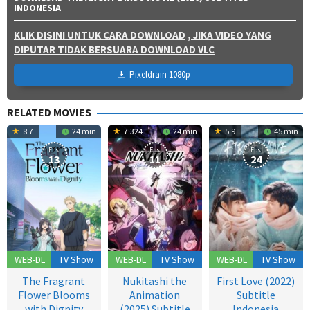
INDONESIA
KLIK DISINI UNTUK CARA DOWNLOAD
, JIKA VIDEO YANG
DIPUTAR TIDAK BERSUARA DOWNLOAD VLC
Pixeldrain 1080p
RELATED MOVIES
8.7
24 min
7.324
24 min
5.9
45 min
Eps:
Eps:
Eps:
13
11
24
WEB-DL
TV Show
WEB-DL
TV Show
WEB-DL
TV Show
The Fragrant
Nukitashi the
First Love (2022)
Flower Blooms
Animation
Subtitle
with Dignity
(2025) Subtitle
Indonesia