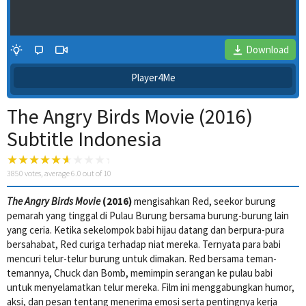
Download
Player4Me
The Angry Birds Movie (2016)
Subtitle Indonesia
3850
votes, average
6.0
out of 10
The Angry Birds Movie
(2016)
mengisahkan Red, seekor burung
4 Wait Time
pemarah yang tinggal di Pulau Burung bersama burung-burung lain
yang ceria. Ketika sekelompok babi hijau datang dan berpura-pura
bersahabat, Red curiga terhadap niat mereka. Ternyata para babi
mencuri telur-telur burung untuk dimakan. Red bersama teman-
temannya, Chuck dan Bomb, memimpin serangan ke pulau babi
untuk menyelamatkan telur mereka. Film ini menggabungkan humor,
aksi, dan pesan tentang menerima emosi serta pentingnya kerja