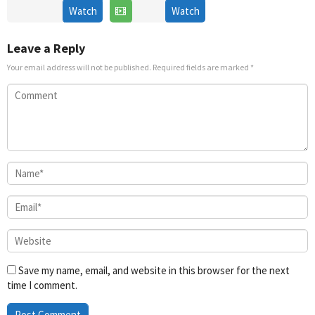
18
18
Lip
Watch
Watch
Dec
Feb
Sariful
2006
2026
Hanan
Leave a Reply
Your email address will not be published.
Required fields are marked
*
Save my name, email, and website in this browser for the next
time I comment.