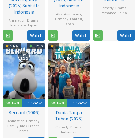
(2025) Subtitle
Indonesia
Comedy
,
Drama
,
Indonesia
Romance
,
China
Aksi
,
Animation
,
Comedy
,
Fantasi
,
Animation
,
Drama
,
12
Japan
Romance
,
Japan
Dec
19
Watch
Watch
Watch
6
2022
Jul
Jul
5.602
3 min
7
2025
2025
Eps:
Eps:
312
50
WEB-DL
TV Show
WEB-DL
TV Show
Bernard (2006)
Dunia Tanpa
Tuhan (2026)
Animation
,
Comedy
,
Family
,
Kids
,
France
,
Comedy
,
Drama
,
Korea
Indonesia