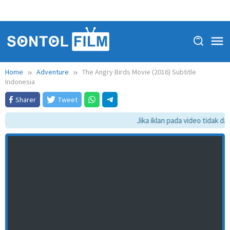
Home
Adventure
The Angry Birds Movie (2016) Subtitle
Indonesia
Sharer
Tweet
Jika iklan pada video tidak dap