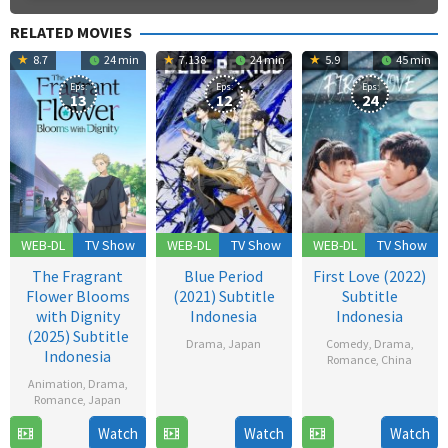
RELATED MOVIES
8.7
24 min
7.138
24 min
5.9
45 min
Eps:
Eps:
Eps:
13
12
24
WEB-DL
TV Show
WEB-DL
TV Show
WEB-DL
TV Show
The Fragrant
Blue Period
First Love (2022)
Flower Blooms
(2021) Subtitle
Subtitle
with Dignity
Indonesia
Indonesia
(2025) Subtitle
Drama
,
Japan
Comedy
,
Drama
,
Indonesia
Romance
,
China
2
Animation
,
Drama
,
12
Oct
Romance
,
Japan
Dec
2021
Watch
Watch
Watch
6
2022