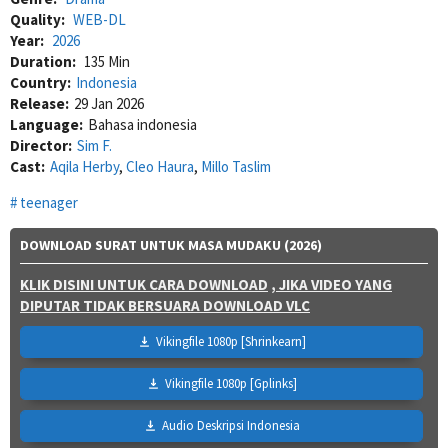
Quality:
WEB-DL
Year:
2026
Duration:
135 Min
Country:
Indonesia
Release:
29 Jan 2026
Language:
Bahasa indonesia
Director:
Sim F.
Cast:
Aqila Herby
,
Cleo Haura
,
Millo Taslim
teenager
DOWNLOAD SURAT UNTUK MASA MUDAKU (2026)
KLIK DISINI UNTUK CARA DOWNLOAD
, JIKA VIDEO YANG
DIPUTAR TIDAK BERSUARA DOWNLOAD VLC
Vikingfile 1080p [Shrinkearn]
Vikingfile 1080p [Gplinks]
Audio Deskripsi Indonesia