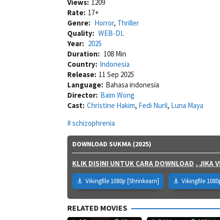
Views:
1209
Rate:
17+
Genre:
Horror
,
Thriller
Quality:
WEB-DL
Year:
2025
Duration:
108 Min
Country:
Indonesia
Release:
11 Sep 2025
Language:
Bahasa indonesia
Director:
Baim Wong
Cast:
Christine Hakim
,
Fedi Nuril
,
Luna Maya
schizophrenia
DOWNLOAD SUKMA (2025)
KLIK DISINI UNTUK CARA DOWNLOAD
, JIKA
Vikingfile 1080p [Shrinkearn]
Vikingfile 1080
RELATED MOVIES