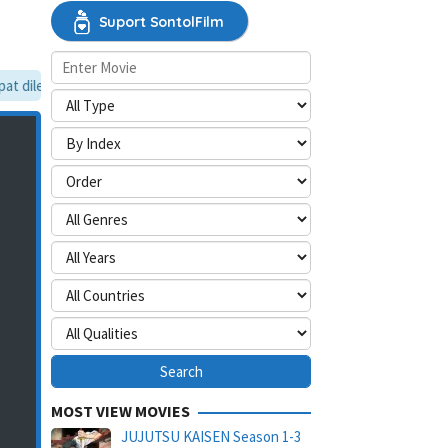
Suport SontolFilm
 dilewati, silakan aktifkan mode situs desktop.
MOST VIEW MOVIES
JUJUTSU KAISEN Season 1-3