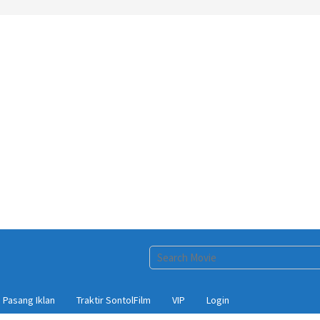
Pasang Iklan
Traktir SontolFilm
VIP
Login