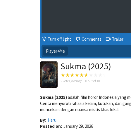
Turn off light
Comments
Trailer
Player4Me
Sukma (2025)
2
votes, average
6.0
out of 10
Sukma (2025)
adalah film horor Indonesia yang
Cerita menyoroti rahasia kelam, kutukan, dan ga
mencekam dengan nuansa mistis khas lokal.
By:
Haru
Posted on:
January 29, 2026