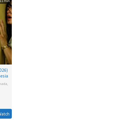
11 min
026)
esia
nada
,
ons
Watch