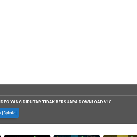
 VIDEO YANG DIPUTAR TIDAK BERSUARA DOWNLOAD VLC
p [Gplinks]