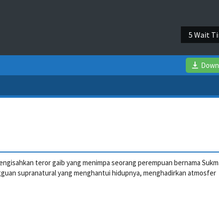
4 Wait T
Down
 mengisahkan teror gaib yang menimpa seorang perempuan bernama Sukm
ngguan supranatural yang menghantui hidupnya, menghadirkan atmosfer