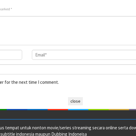
 marked
*
er for the next time I comment.
close
us tempat untuk nonton movie/series streaming secara online serta downl
 subtitle indonesia maupun Dubbing Indoneisa