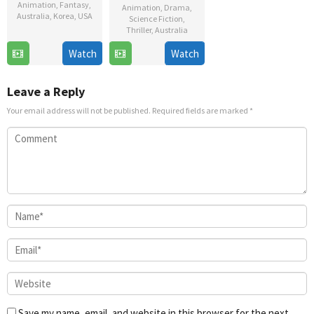
Animation
,
Fantasy
,
Animation
,
Drama
,
Australia
,
Korea
,
USA
Science Fiction
,
Thriller
,
Australia
24
Lauren
Watch
Watch
3
Gooseworx
Jul
Montgomery
Jun
2026
2026
Leave a Reply
Your email address will not be published.
Required fields are marked
*
Save my name, email, and website in this browser for the next