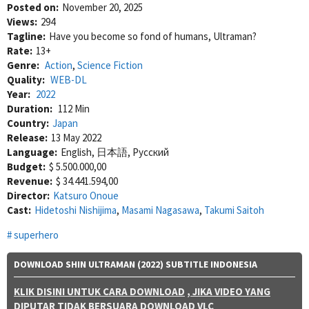
Posted on:
November 20, 2025
Views:
294
Tagline:
Have you become so fond of humans, Ultraman?
Rate:
13+
Genre:
Action
,
Science Fiction
Quality:
WEB-DL
Year:
2022
Duration:
112 Min
Country:
Japan
Release:
13 May 2022
Language:
English, 日本語, Pусский
Budget:
$ 5.500.000,00
Revenue:
$ 34.441.594,00
Director:
Katsuro Onoue
Cast:
Hidetoshi Nishijima
,
Masami Nagasawa
,
Takumi Saitoh
superhero
DOWNLOAD SHIN ULTRAMAN (2022) SUBTITLE INDONESIA
KLIK DISINI UNTUK CARA DOWNLOAD
, JIKA VIDEO YANG
DIPUTAR TIDAK BERSUARA DOWNLOAD VLC