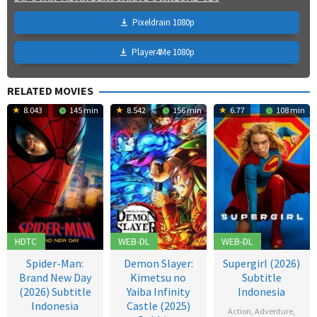
Pixeldrain 1080p
Player4Me 1080p
RELATED MOVIES
8.043
145 min
8.542
156 min
6.77
108 min
HDTC
WEB-DL
WEB-DL
Spider-Man:
Demon Slayer:
Supergirl (2026)
Brand New Day
Kimetsu no
Subtitle
(2026) Subtitle
Yaiba Infinity
Indonesia
Indonesia
Castle (2025)
Action
,
Adventure
,