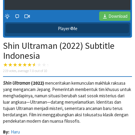
Download
Player4Me
Shin Ultraman (2022) Subtitle
Indonesia
219
votes, average
7.0
out of 10
Shin Ultraman
(2022)
menceritakan kemunculan makhluk raksasa
4 Wait Time
yang mengancam Jepang. Pemerintah membentuk tim khusus untuk
menghadapinya, namun situasi berubah saat sosok misterius dari
luar angkasa—Ultraman—datang menyelamatkan. Identitas dan
tujuan Ultraman menjadi misteri, sementara ancaman baru terus
berdatangan. Film ini menggabungkan aksi tokusatsu klasik dengan
pendekatan modern dan nuansa filosofis.
By:
Haru