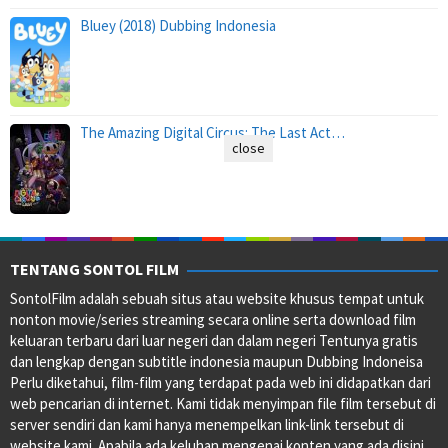
Bluey (2018) Dubbing Indonesia
The Amazing Digital Circus: The Last Act…
close
TENTANG SONTOL FILM
SontolFilm adalah sebuah situs atau website khusus tempat untuk
nonton movie/series streaming secara online serta download film
keluaran terbaru dari luar negeri dan dalam negeri Tentunya gratis
dan lengkap dengan subtitle indonesia maupun Dubbing Indoneisa
Perlu diketahui, film-film yang terdapat pada web ini didapatkan dari
web pencarian di internet. Kami tidak menyimpan file film tersebut di
server sendiri dan kami hanya menempelkan link-link tersebut di
website kami. Apabila ada keluhan mengenai konten yang ada disini,