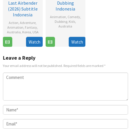
Last Airbender
Dubbing
(2026) Subtitle
Indonesia
Indonesia
Animation
,
Comedy
,
Dubbing
,
Kids
,
Action
,
Adventure
,
Australia
Animation
,
Fantasy
,
Australia
,
Korea
,
USA
1
Joe
Watch
Watch
24
Lauren
Oct
Brumm
Jul
Montgomery
2018
2026
Leave a Reply
Your email address will not be published.
Required fields are marked
*