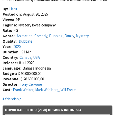
By:
Haru
Posted on:
August 20, 2025
Views:
445
Tagline:
Mystery loves company.
Rate:
PG
Genre:
Animation
,
Comedy
,
Dubbing
,
Family
,
Mystery
Quality:
Dubbing
Year:
2020
Duration:
93 Min
Country:
Canada
,
USA
Release:
8 Jul 2020
Language:
Bahasa Indonesia
Budget:
$ 90.000.000,00
Revenue:
$ 28.600.000,00
Director:
Tony Cervone
Cast:
Frank Welker
,
Mark Wahlberg
,
Will Forte
friendship
DOWNLOAD SCOOB! (2020) DUBBING INDONESIA