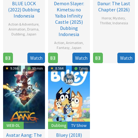
BLUE LOCK
Demon Slayer:
Danur: The Last
(2022) Dubbing
Kimetsu no
Chapter (2026)
Indonesia
Yaiba Infinity
Horror
,
Mystery
,
Castle (2025)
Thriller
,
Indonesia
Action & Adventure
,
Dubbing
Animation
,
Drama
,
18
Awi
Indonesia
Dubbing
,
Japan
Mar
Suryadi
Action
,
Animation
,
9
2026
Fantasy
,
Japan
Oct
2022
Watch
Watch
Watch
18
Haruo
Jul
Sotozaki
9.366
99 min
8.564
7 min
2025
Eps:
109
WEB-DL
Dubbing
TV Show
Avatar Aang: The
Bluey (2018)