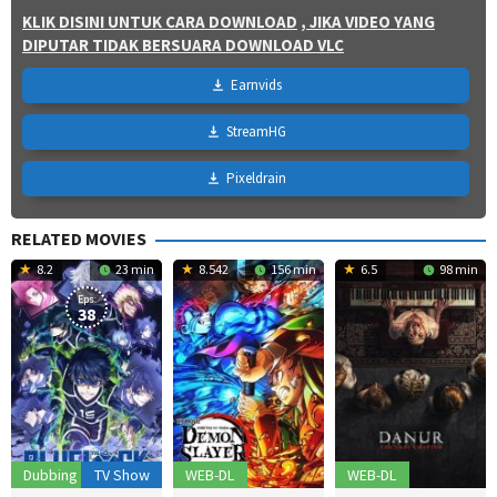
KLIK DISINI UNTUK CARA DOWNLOAD
, JIKA VIDEO YANG
DIPUTAR TIDAK BERSUARA DOWNLOAD VLC
Earnvids
StreamHG
Pixeldrain
RELATED MOVIES
8.2
23 min
8.542
156 min
6.5
98 min
Eps:
38
Dubbing
TV Show
WEB-DL
WEB-DL