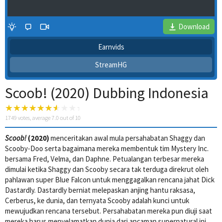
Download
Earnvids
StreamHG
Scoob! (2020) Dubbing Indonesia
1749
votes, average
7.0
out of 10
4 Wait Time
Scoob!
(2020)
menceritakan awal mula persahabatan Shaggy dan
Scooby-Doo serta bagaimana mereka membentuk tim Mystery Inc.
bersama Fred, Velma, dan Daphne. Petualangan terbesar mereka
dimulai ketika Shaggy dan Scooby secara tak terduga direkrut oleh
pahlawan super Blue Falcon untuk menggagalkan rencana jahat Dick
Dastardly. Dastardly berniat melepaskan anjing hantu raksasa,
Cerberus, ke dunia, dan ternyata Scooby adalah kunci untuk
mewujudkan rencana tersebut. Persahabatan mereka pun diuji saat
mereka harus menyelamatkan dunia dari ancaman supernatural ini.