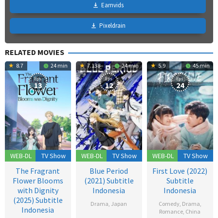
Earnvids
Pixeldrain
RELATED MOVIES
8.7
24 min
7.138
24 min
5.9
45 min
Eps:
Eps:
Eps:
13
12
24
WEB-DL
TV Show
WEB-DL
TV Show
WEB-DL
TV Show
The Fragrant
Blue Period
First Love (2022)
Flower Blooms
(2021) Subtitle
Subtitle
with Dignity
Indonesia
Indonesia
(2025) Subtitle
Drama
,
Japan
Comedy
,
Drama
,
Indonesia
Romance
,
China