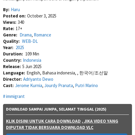
By:
Haru
Posted on:
October 3, 2025
Views:
340
Rate:
17+
Genre:
Drama
,
Romance
Quality:
WEB-DL
Year:
2025
Duration:
109 Min
Country:
Indonesia
Release:
5 Jun 2025
Language:
English, Bahasa indonesia, , 한국어/조선말
Director:
Adriyanto Dewo
Cast:
Jerome Kurnia
,
Jourdy Pranata
,
Putri Marino
immigrant
DOWNLOAD SAMPAI JUMPA, SELAMAT TINGGAL (2025)
KLIK DISINI UNTUK CARA DOWNLOAD
, JIKA VIDEO YANG
DIPUTAR TIDAK BERSUARA DOWNLOAD VLC