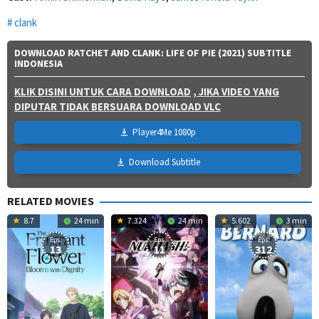
clank
DOWNLOAD RATCHET AND CLANK: LIFE OF PIE (2021) SUBTITLE
INDONESIA
KLIK DISINI UNTUK CARA DOWNLOAD
, JIKA VIDEO YANG
DIPUTAR TIDAK BERSUARA DOWNLOAD VLC
Player4Me 1080p
Download Subtitle
RELATED MOVIES
8.7
24 min
7.324
24 min
5.602
3 min
Eps:
Eps:
Eps:
13
11
312