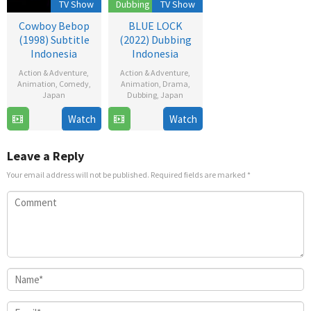
TV Show
Dubbing
TV Show
Cowboy Bebop
BLUE LOCK
(1998) Subtitle
(2022) Dubbing
Indonesia
Indonesia
Action & Adventure
,
Action & Adventure
,
Animation
,
Comedy
,
Animation
,
Drama
,
Japan
Dubbing
,
Japan
3
9
Watch
Watch
Apr
Oct
1998
2022
Leave a Reply
Your email address will not be published.
Required fields are marked
*