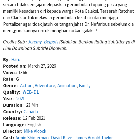
secara tidak sengaja melepaskan gerombolan topping pizza yang
memiliki kesadaran diri kepada warga Kota Galaksi. Terserah Ratchet
dan Clank untuk melawan gerombolan lezat itu dan menjaga
Portalizer agar tidak jatuh ke tangan jahat Dr. Nefarious sebelum dia
menggunakannya untuk menghancurkan galaksi!
Credits Sub :
Jeremy_Belpois
(Silahkan Berikan Rating Subtitlenya di
Link Download Subtitle Dibawah.
By:
Haru
Posted on:
March 27, 2026
Views:
1366
Rate:
G
Genre:
Action
,
Adventure
,
Animation
,
Family
Quality:
WEB-DL
Year:
2021
Duration:
23 Min
Country:
Canada
Release:
12 Feb 2021
Language:
English
Director:
Mike Alcock
Cast:
Armin Shimerman
,
David Kaye
,
James Arnold Taylor