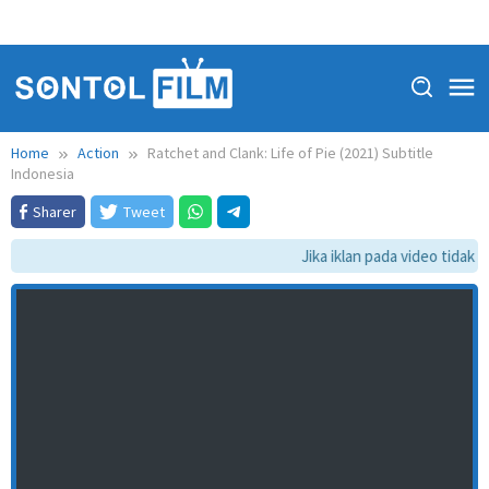
Home
Action
Ratchet and Clank: Life of Pie (2021) Subtitle
Indonesia
Sharer
Tweet
Jika iklan pada video tidak da