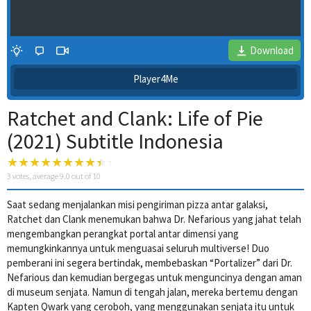
Download
Player4Me
Ratchet and Clank: Life of Pie
(2021) Subtitle Indonesia
3
votes, average
9.0
out of 10
Saat sedang menjalankan misi pengiriman pizza antar galaksi,
4 Wait Time
Ratchet dan Clank menemukan bahwa Dr. Nefarious yang jahat telah
mengembangkan perangkat portal antar dimensi yang
memungkinkannya untuk menguasai seluruh multiverse! Duo
pemberani ini segera bertindak, membebaskan “Portalizer” dari Dr.
Nefarious dan kemudian bergegas untuk menguncinya dengan aman
di museum senjata. Namun di tengah jalan, mereka bertemu dengan
Kapten Qwark yang ceroboh, yang menggunakan senjata itu untuk