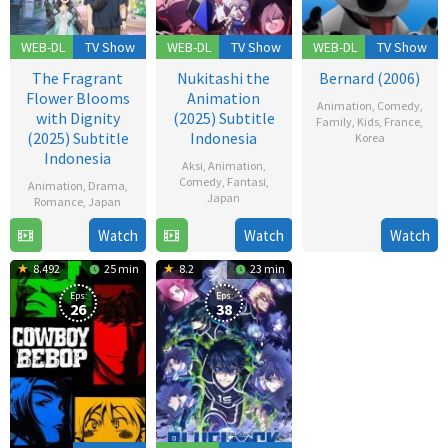
WEB-DL
TV Show
WEB-DL
TV Show
WEB-DL
TV Show
The Fragrant
Nukitashi the
Bernard (2006)
Flower Blooms
Animation
Animation
,
Comedy
,
with Dignity
(2025) Subtitle
Family
,
Kids
,
France
,
(2025) Subtitle
Indonesia
Korea
Indonesia
Aksi
,
Animation
,
18
Comedy
,
Fantasi
,
Animation
,
Drama
,
Dec
Japan
Romance
,
Japan
2006
19
Watch
Watch
Watch
6
Jul
Jul
8.492
25 min
8.2
23 min
2025
2025
Eps:
Eps:
26
38