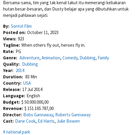
Bersama-sama, tim yang tak kenal takut itu memerangi kebakaran
hutan besar-besaran, dan Dusty belajar apa yang dibutuhkan untuk
menjadi pahlawan sejati.
By:
Sontol Film
Posted on:
October 11, 2023
Views:
923
Tagline:
When others fly out, heroes fly in.
Rate:
PG
Genre:
Adventure
,
Animation
,
Comedy
,
Dubbing
,
Family
Quality:
Dubbing
Year:
2014
Duration:
83 Min
Country:
USA
Release:
17 Jul 2014
Language:
English
Budget:
$ 50.000.000,00
Revenue:
$ 151.165.787,00
Director:
Bobs Gannaway
,
Roberts Gannaway
Cast:
Dane Cook
,
Ed Harris
,
Julie Bowen
national park