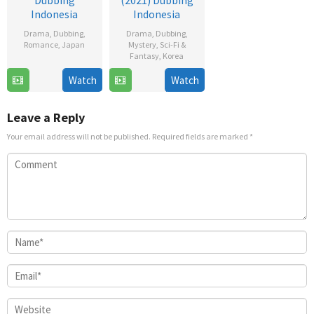
Dubbing
(2021) Dubbing
Indonesia
Indonesia
Drama
,
Dubbing
,
Drama
,
Dubbing
,
Romance
,
Japan
Mystery
,
Sci-Fi &
Fantasy
,
Korea
24
5
Han
Watch
Watch
Nov
Nov
Sang-
2022
2021
un
Leave a Reply
Your email address will not be published.
Required fields are marked
*