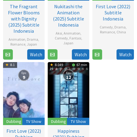
The Fragrant
Nukitashi the
First Love (2022)
Flower Blooms
Animation
Subtitle
with Dignity
(2025) Subtitle
Indonesia
(2025) Subtitle
Indonesia
Comedy
,
Drama
,
Indonesia
Romance
,
China
Aksi
,
Animation
,
Comedy
,
Fantasi
,
Animation
,
Drama
,
12
Japan
Romance
,
Japan
Dec
19
Watch
Watch
Watch
6
2022
Jul
Jul
8.1
8.049
67 min
2025
2025
Eps:
Eps:
9
12
Dubbing
TV Show
Dubbing
TV Show
First Love (2022)
Happiness