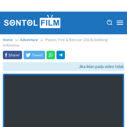
Home
Adventure
Planes: Fire & Rescue (2014) Dubbing
Indonesia
Sharer
Tweet
Jika iklan pada video tidak d