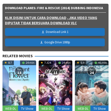
DOWNLOAD PLANES: FIRE & RESCUE (2014) DUBBING INDONESIA
KLIK DISINI UNTUK CARA DOWNLOAD
, JIKA VIDEO YANG
DIPUTAR TIDAK BERSUARA DOWNLOAD VLC
Download Link 1
Google Drive 1080p
RELATED MOVIES
8.7
24 min
7.324
24 min
5.9
45 min
Eps:
Eps:
Eps:
13
11
24
WEB-DL
TV Show
WEB-DL
TV Show
WEB-DL
TV Show