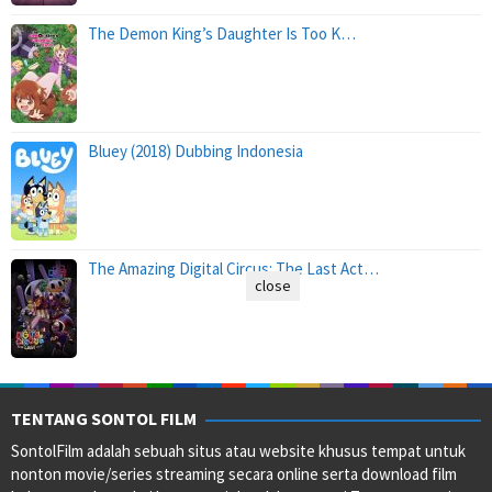
The Demon King’s Daughter Is Too K…
Bluey (2018) Dubbing Indonesia
The Amazing Digital Circus: The Last Act…
close
TENTANG SONTOL FILM
SontolFilm adalah sebuah situs atau website khusus tempat untuk
nonton movie/series streaming secara online serta download film