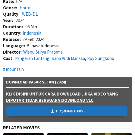
Rate:
17+
Genre:
Horror
Quality:
WEB-DL
Year:
2024
Duration:
96 Min
Country:
Indonesia
Release:
29 Feb 2024
Language:
Bahasa indonesia
Director:
Wisnu Surya Pratama
Cast:
Pangeran Lantang
,
Rana Audi Marissa
,
Roy Sungkono
mountain
DOWNLOAD PASAR SETAN (2024)
KLIK DISINI UNTUK CARA DOWNLOAD
, JIKA VIDEO YANG
DIPUTAR TIDAK BERSUARA DOWNLOAD VLC
Player4Me 1080p
RELATED MOVIES