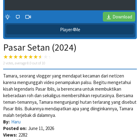
Download
Player4Me
Pasar Setan (2024)
2
votes, average
8.0
out of 10
Tamara, seorang vlogger yang mendapat kecaman dari netizen
karena mengunggah video penampakan palsu. Begitu mengetahui
4 Wait Time
kisah legendaris Pasar Iblis, ia berencana untuk membuktikan
keberadaan roh dan sekaligus membersihkan reputasinya. Bersama
teman-temannya, Tamara mengunjungi hutan terlarang yang disebut
Pasar Iblis. Bukannya mendapatkan apa yang diinginkannya, Tamara
malah terjebak di dalamnya.
By:
Haru
Posted on:
June 11, 2026
Views:
2282