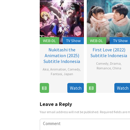
WEB-DL
TV Show
WEB-DL
TV Show
Nukitashi the
First Love (2022)
Animation (2025)
Subtitle Indonesia
Subtitle Indonesia
Comedy
,
Drama
,
Romance
,
China
Aksi
,
Animation
,
Comedy
,
Fantasi
,
Japan
12
19
Dec
Watch
Watch
Jul
2022
2025
Leave a Reply
Your email address will not be published.
Required fields are