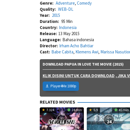
Genre:
Adventure
,
Comedy
Quality:
WEB-DL
Year:
2015
Duration:
95 Min
Country:
Indonesia
Release:
13 May 2015
Language:
Bahasa indonesia
Director:
Irham Acho Bahtiar
Cast:
Babe Cabita
,
Klemens Awi
,
Marissa Nasutio
DOWNLOAD PAPUA IN LOVE THE MOVIE (2015)
KLIK DISINI UNTUK CARA DOWNLOAD
, JIKA
Player4Me 1080p
RELATED MOVIES
7.324
24 min
5.9
45 min
Eps:
Eps:
11
24