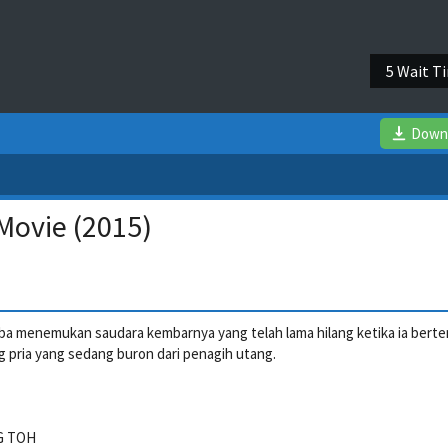
5 Wait T
Down
Movie (2015)
a menemukan saudara kembarnya yang telah lama hilang ketika ia bert
pria yang sedang buron dari penagih utang.
G TOH