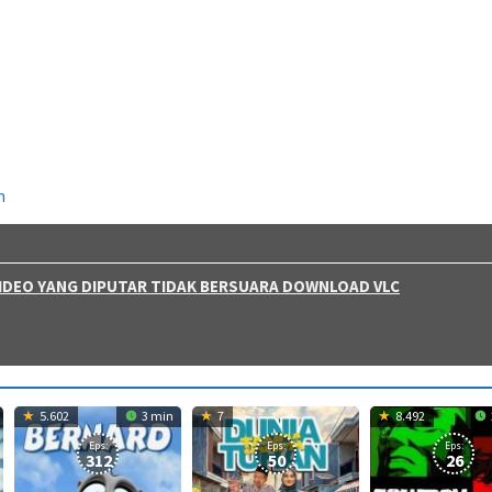
n
 VIDEO YANG DIPUTAR TIDAK BERSUARA DOWNLOAD VLC
5.602
3 min
7
8.492
Eps:
Eps:
Eps:
312
50
26