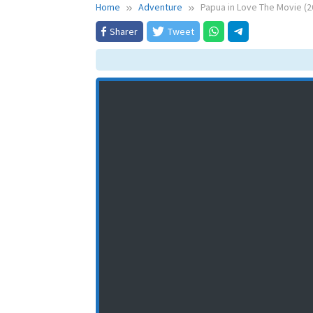
Home
Adventure
Papua in Love The Movie (2
Sharer
Tweet