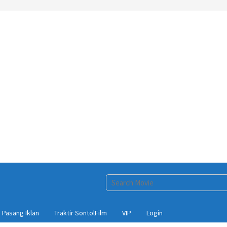
Pasang Iklan
Traktir SontolFilm
VIP
Login