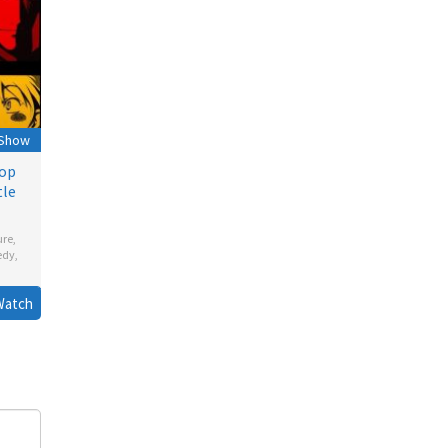
 Show
op
tle
ure
,
edy
,
Watch