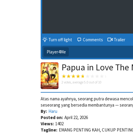
Turn off light
Comments
Trailer
Player4Me
Papua in Love The 
2
votes, average
5.0
out of 10
Atas nama ayahnya, seorang putra dewasa mencob
seseorang yang bersedia membantunya — seorang 
By:
Haru
Posted on:
April 22, 2026
Views:
1402
Tagline:
EMANG PENTING KAH, CUKUP PENTIN