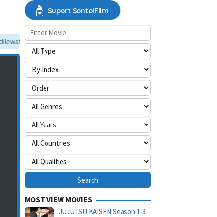
Suport SontolFilm
ewati, silakan aktifkan mode situs desktop.
MOST VIEW MOVIES
JUJUTSU KAISEN Season 1-3