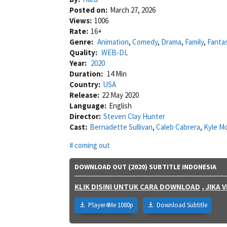
Posted on:
March 27, 2026
Views:
1006
Rate:
16+
Genre:
Animation
,
Comedy
,
Drama
,
Family
,
Fanta
Quality:
WEB-DL
Year:
2020
Duration:
14 Min
Country:
USA
Release:
22 May 2020
Language:
English
Director:
Steven Clay Hunter
Cast:
Bernadette Sullivan
,
Caleb Cabrera
,
Kyle M
coming out
DOWNLOAD OUT (2020) SUBTITLE INDONESIA
KLIK DISINI UNTUK CARA DOWNLOAD
, JIKA
Player4Me 1080p
Download Subtitle