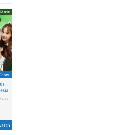
63 min
 Show
0)
esia
Korea
Watch