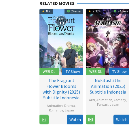
RELATED MOVIES
8.7
24 min
7.324
24 min
Eps:
Eps:
13
11
WEB-DL
TV Show
WEB-DL
TV Show
The Fragrant
Nukitashi the
Flower Blooms
Animation (2025)
with Dignity (2025)
Subtitle Indonesia
Subtitle Indonesia
Aksi
,
Animation
,
Comedy
,
Fantasi
,
Japan
Animation
,
Drama
,
Romance
,
Japan
19
Watch
Watch
6
Jul
Jul
2025