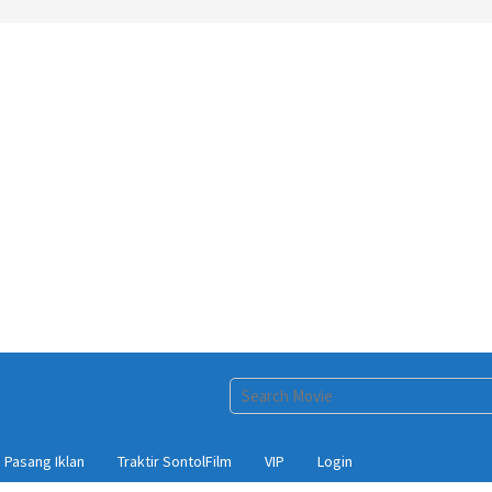
Pasang Iklan
Traktir SontolFilm
VIP
Login