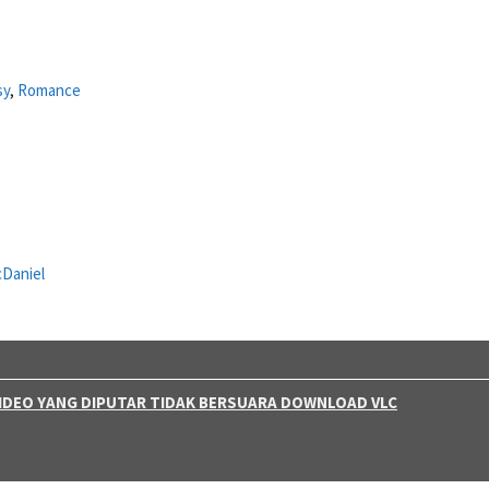
sy
,
Romance
cDaniel
 VIDEO YANG DIPUTAR TIDAK BERSUARA DOWNLOAD VLC