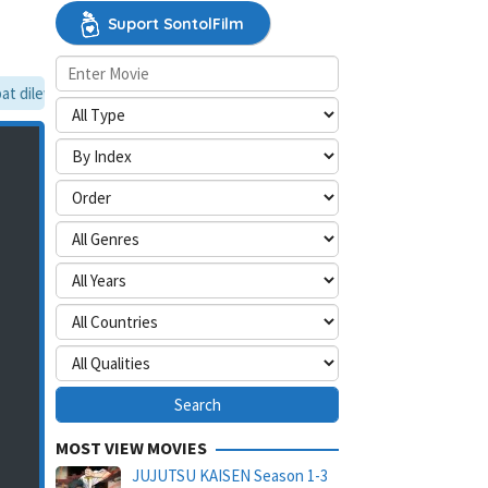
Suport SontolFilm
dilewati, silakan aktifkan mode situs desktop.
MOST VIEW MOVIES
JUJUTSU KAISEN Season 1-3