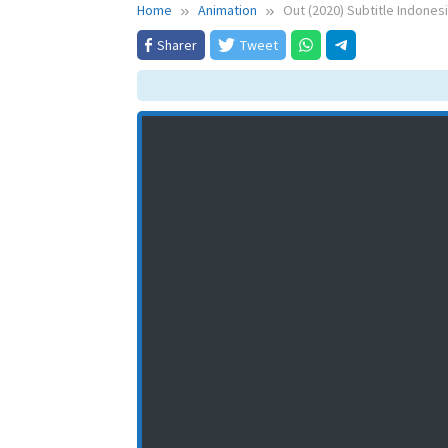
Home
Animation
Out (2020) Subtitle Indones
Sharer
Tweet