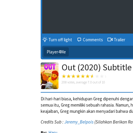
Turn off light
Comments
Trailer
Player4Me
Out (2020) Subtitle
208
votes, average
7.0
out of 10
Di hari-hari biasa, kehidupan Greg dipenuhi dengan
semua itu, Greg memiliki sebuah rahasia. Namun, h
keajaiban, Greg mungkin akan menyadari bahwa di
Credits Sub :
Jeremy_Belpois
(Silahkan Berikan Ra
By:
Haru