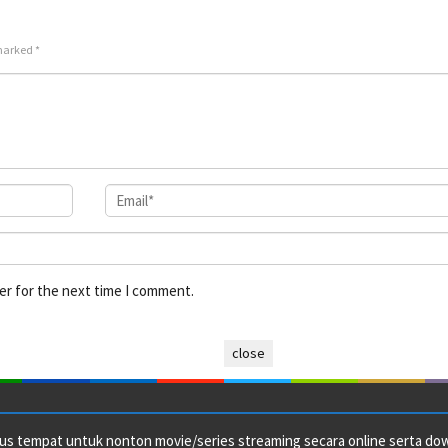
 marked
*
er for the next time I comment.
close
us tempat untuk nonton movie/series streaming secara online serta downl