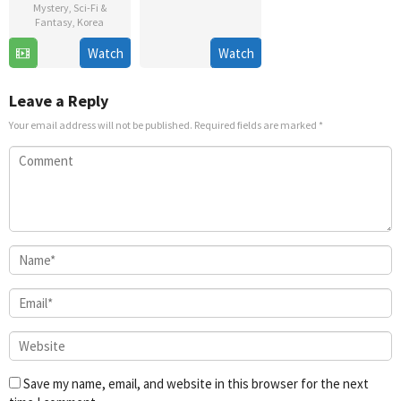
Mystery
,
Sci-Fi &
18
Fantasy
,
Korea
Dec
5
Han
Watch
Watch
2006
Nov
Sang-
2021
un
Leave a Reply
Your email address will not be published.
Required fields are marked
*
Save my name, email, and website in this browser for the next