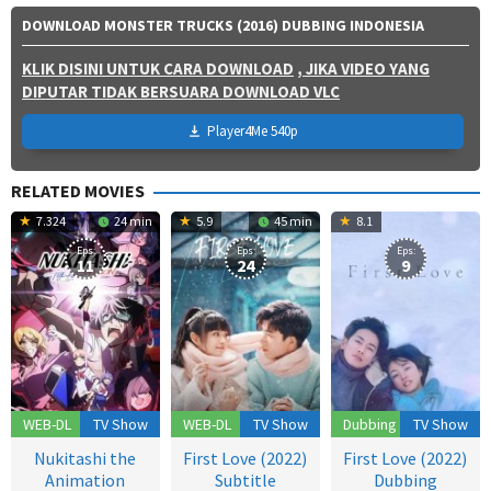
DOWNLOAD MONSTER TRUCKS (2016) DUBBING INDONESIA
KLIK DISINI UNTUK CARA DOWNLOAD
, JIKA VIDEO YANG
DIPUTAR TIDAK BERSUARA DOWNLOAD VLC
Player4Me 540p
RELATED MOVIES
7.324
24 min
5.9
45 min
8.1
Eps:
Eps:
Eps:
11
24
9
WEB-DL
TV Show
WEB-DL
TV Show
Dubbing
TV Show
Nukitashi the
First Love (2022)
First Love (2022)
Animation
Subtitle
Dubbing