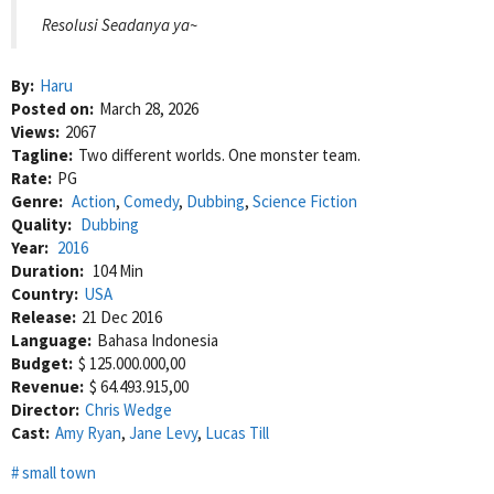
Resolusi Seadanya ya~
By:
Haru
Posted on:
March 28, 2026
Views:
2067
Tagline:
Two different worlds. One monster team.
Rate:
PG
Genre:
Action
,
Comedy
,
Dubbing
,
Science Fiction
Quality:
Dubbing
Year:
2016
Duration:
104 Min
Country:
USA
Release:
21 Dec 2016
Language:
Bahasa Indonesia
Budget:
$ 125.000.000,00
Revenue:
$ 64.493.915,00
Director:
Chris Wedge
Cast:
Amy Ryan
,
Jane Levy
,
Lucas Till
small town