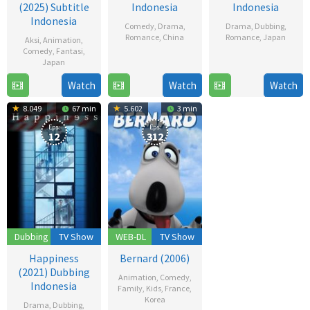
(2025) Subtitle
Indonesia
Indonesia
Indonesia
Comedy
,
Drama
,
Drama
,
Dubbing
,
Romance
,
China
Romance
,
Japan
Aksi
,
Animation
,
Comedy
,
Fantasi
,
12
24
Japan
Dec
Nov
Watch
Watch
Watch
19
2022
2022
Jul
8.049
67 min
5.602
3 min
2025
Eps:
Eps:
12
312
Dubbing
TV Show
WEB-DL
TV Show
Happiness
Bernard (2006)
(2021) Dubbing
Animation
,
Comedy
,
Indonesia
Family
,
Kids
,
France
,
Korea
Drama
,
Dubbing
,