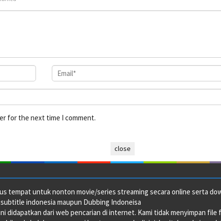
er for the next time I comment.
close
us tempat untuk nonton movie/series streaming secara online serta downl
 subtitle indonesia maupun Dubbing Indoneisa
ini didapatkan dari web pencarian di internet. Kami tidak menyimpan file 