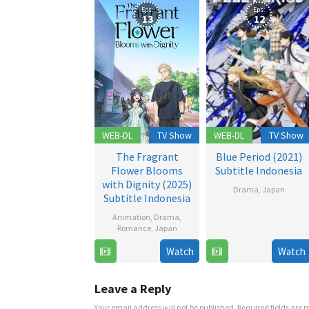
Eps:
Eps:
13
12
WEB-DL
TV Show
WEB-DL
TV Show
The Fragrant
Blue Period (2021)
Flower Blooms
Subtitle Indonesia
with Dignity (2025)
Drama
,
Japan
Subtitle Indonesia
2
Animation
,
Drama
,
Oct
Romance
,
Japan
2021
Watch
Watch
6
Jul
2025
Leave a Reply
Your email address will not be published.
Required fields are