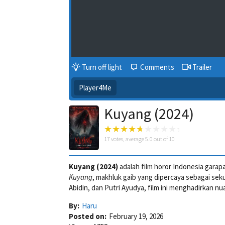
Turn off light
Comments
Trailer
Player4Me
Kuyang (2024)
17
votes, average
5.0
out of 10
Kuyang (2024)
adalah film horor Indonesia gara
Kuyang
, makhluk gaib yang dipercaya sebagai seku
Abidin, dan Putri Ayudya, film ini menghadirkan n
By:
Haru
Posted on:
February 19, 2026