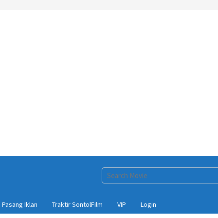
Pasang Iklan
Traktir SontolFilm
VIP
Login