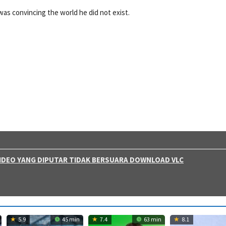
 was convincing the world he did not exist.
 VIDEO YANG DIPUTAR TIDAK BERSUARA DOWNLOAD VLC
5.9
45 min
7.4
63 min
8.1