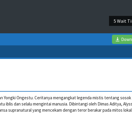
5 Wait T
Down
pan Yongki Ongestu. Ceritanya mengangkat legenda mistis tentang sosok
tu iblis dan selalu mengintai manusia. Dibintangi oleh Dimas Aditya, Alys
uansa supranatural yang mencekam dengan teror berakar pada mitos lokal