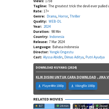
Views:
1758
Tagline:
The greatest trick the devil ever pulled
Rate:
17+
Genre:
Drama
,
Horror
,
Thriller
Quality:
WEB-DL
Year:
2024
Duration:
98 Min
Country:
Indonesia
Release:
7 Mar 2024
Language:
Bahasa indonesia
Director:
Yongki Ongestu
Cast:
Alyssa Abidin
,
Dimas Aditya
,
Putri Ayudya
DOWNLOAD KUYANG (2024)
KLIK DISINI UNTUK CARA DOWNLOAD
, JIKA
Player4Me 1080p
Vikingfile 1080p
RELATED MOVIES
8.7
24 min
7.138
24 min