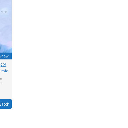
 Show
022)
esia
g
,
an
Watch