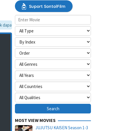
Suport SontolFilm
dapat dilewati, silakan aktifkan mode situs desktop.
MOST VIEW MOVIES
JUJUTSU KAISEN Season 1-3