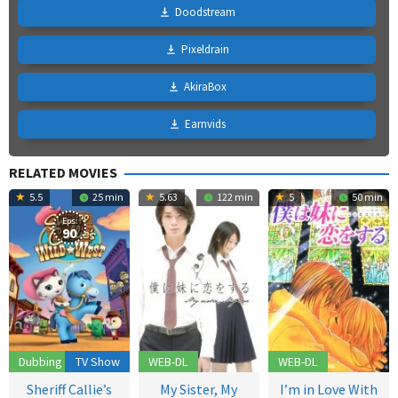
Doodstream
Pixeldrain
AkiraBox
Earnvids
RELATED MOVIES
5.5
25 min
5.63
122 min
5
50 min
Eps:
90
Dubbing
TV Show
WEB-DL
WEB-DL
Sheriff Callie’s
My Sister, My
I’m in Love With