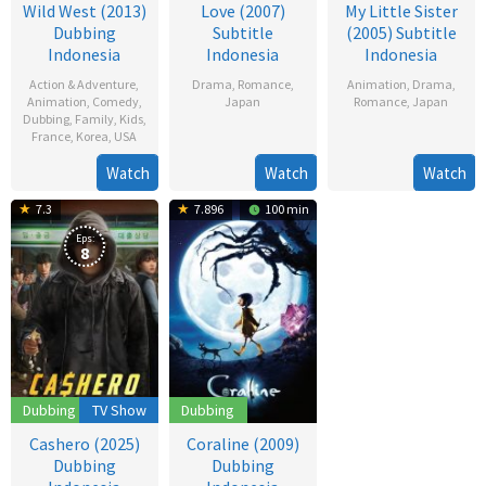
Wild West (2013)
Love (2007)
My Little Sister
Dubbing
Subtitle
(2005) Subtitle
Indonesia
Indonesia
Indonesia
Action & Adventure
,
Drama
,
Romance
,
Animation
,
Drama
,
Animation
,
Comedy
,
Japan
Romance
,
Japan
Dubbing
,
Family
,
Kids
,
France
,
Korea
,
USA
6
Hiroshi
18
Mayumi
Jun
Ando
May
Nishimoto
Watch
Watch
Watch
13
George
2007
2005
Dec
Evelyn
7.3
7.896
100 min
2013
Eps:
8
Dubbing
TV Show
Dubbing
Cashero (2025)
Coraline (2009)
Dubbing
Dubbing