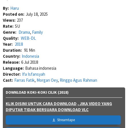
By:
Haru
Posted on:
July 18, 2025
Views:
237
Rate:
SU
Genre:
Drama
,
Family
Quality:
WEB-DL
Year:
2018
Duration:
91 Min
Country:
Indonesia
Release:
6 Jul 2018
Language:
Bahasa indonesia
Director:
Ifa Isfansyah
Cast:
Farras Fatik
,
Morgan Oey
,
Ringgo Agus Rahman
DOWNLOAD KOKI-KOKI CILIK (2018)
KLIK DISINI UNTUK CARA DOWNLOAD
, JIKA VIDEO YANG
DIPUTAR TIDAK BERSUARA DOWNLOAD VLC
Streamtape