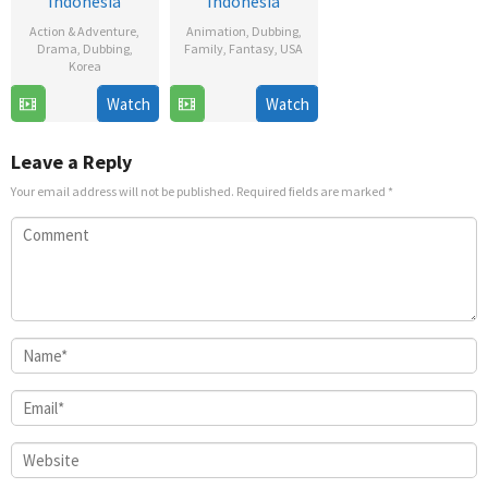
Indonesia
Indonesia
Action & Adventure
,
Animation
,
Dubbing
,
Drama
,
Dubbing
,
Family
,
Fantasy
,
USA
Korea
5
Henry
26
Watch
Watch
Feb
Selick
Dec
2009
2025
Leave a Reply
Your email address will not be published.
Required fields are marked
*