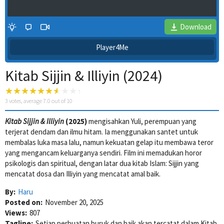
Download
Player4Me
Kitab Sijjin & Illiyin (2024)
3
votes, average
7.0
out of 10
Kitab Sijjin & Illiyin
(2025)
mengisahkan Yuli, perempuan yang
terjerat dendam dan ilmu hitam. Ia menggunakan santet untuk
4 Wait Time
membalas luka masa lalu, namun kekuatan gelap itu membawa teror
yang mengancam keluarganya sendiri. Film ini memadukan horor
psikologis dan spiritual, dengan latar dua kitab Islam: Sijjin yang
mencatat dosa dan Illiyin yang mencatat amal baik.
By:
Haru
Posted on:
November 20, 2025
Views:
807
Tagline:
Setiap perbuatan buruk dan baik akan tercatat dalam Kitab