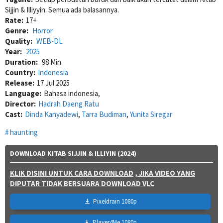
Sijjin & Illiyyin. Semua ada balasannya.
Rate:
17+
Genre:
Horror
Quality:
WEB-DL
Year:
2025
Duration:
98 Min
Country:
Indonesia
Release:
17 Jul 2025
Language:
Bahasa indonesia,
Director:
Hadrah Daeng Ratu
Cast:
Dinda Kanyadewi
,
Tarra Budiman
,
Yunita Siregar
haunting
DOWNLOAD KITAB SIJJIN & ILLIYIN (2024)
KLIK DISINI UNTUK CARA DOWNLOAD
, JIKA VIDEO YANG
DIPUTAR TIDAK BERSUARA DOWNLOAD VLC
Pixeldrain 1080p
Player4Me 1080p