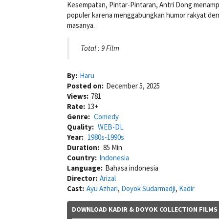
Kesempatan, Pintar-Pintaran, Antri Dong menampilkan
populer karena menggabungkan humor rakyat deng
masanya.
Total : 9 Film
By:
Haru
Posted on:
December 5, 2025
Views:
781
Rate:
13+
Genre:
Comedy
Quality:
WEB-DL
Year:
1980s-1990s
Duration:
85 Min
Country:
Indonesia
Language:
Bahasa indonesia
Director:
Arizal
Cast:
Ayu Azhari
,
Doyok Sudarmadji
,
Kadir
DOWNLOAD KADIR & DOYOK COLLECTION FILMS (