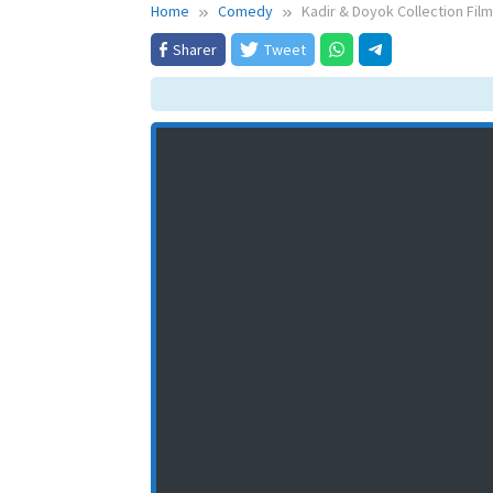
Home
Comedy
Kadir & Doyok Collection Fil
Sharer
Tweet