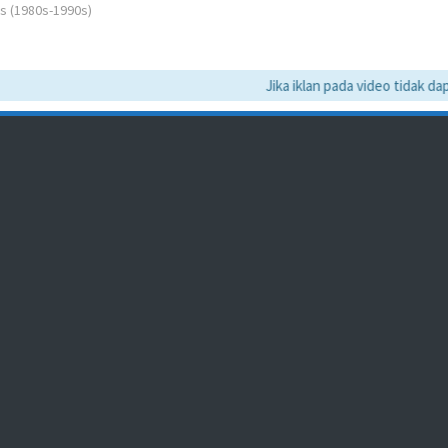
ms (1980s-1990s)
Jika iklan pada video tidak dapat 