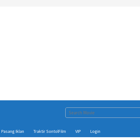
Pasang Iklan
Traktir SontolFilm
VIP
Login