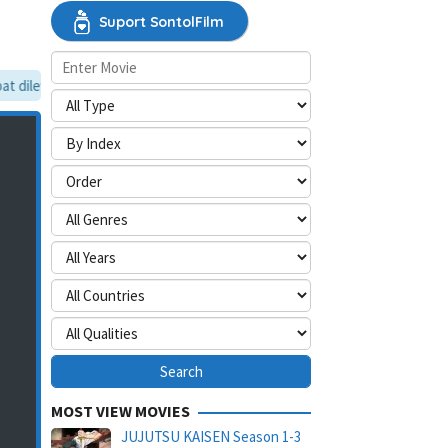
Suport SontolFilm
dilewati, silakan aktifkan mode situs desktop.
MOST VIEW MOVIES
JUJUTSU KAISEN Season 1-3