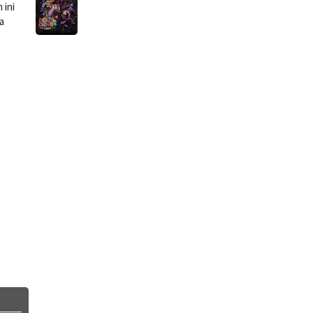
 ini
a