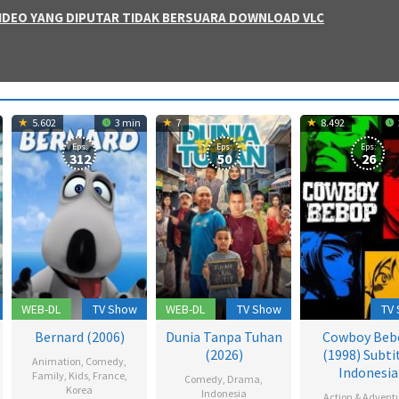
 VIDEO YANG DIPUTAR TIDAK BERSUARA DOWNLOAD VLC
5.602
3 min
7
8.492
Eps:
Eps:
Eps:
312
50
26
WEB-DL
TV Show
WEB-DL
TV Show
TV
Bernard (2006)
Dunia Tanpa Tuhan
Cowboy Beb
(2026)
(1998) Subti
Animation
,
Comedy
,
Indonesia
Family
,
Kids
,
France
,
Comedy
,
Drama
,
Korea
Indonesia
Action & Advent