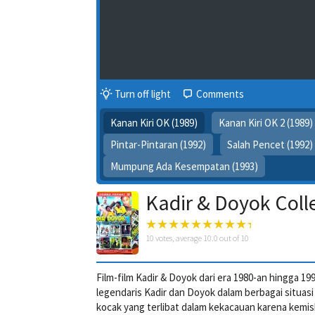
Turn off light
Comments
Kanan Kiri OK (1989)
Kanan Kiri OK 2 (1989)
Pintar-Pintaran (1992)
Salah Pencet (1992)
Mumpung Ada Kesempatan (1993)
Kadir & Doyok Coll
10
votes, average
10.0
out of 10
Film-film Kadir & Doyok dari era 1980-an hingga
legendaris Kadir dan Doyok dalam berbagai situasi
kocak yang terlibat dalam kekacauan karena kemis