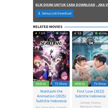
KLIK DISINI UNTUK CARA DOWNLOAD
, JIKA
Semua Link Download
RELATED MOVIES
7.324
24 min
5.9
45 min
Eps:
Eps:
11
24
WEB-DL
TV Show
WEB-DL
TV Show
Nukitashi the
First Love (2022)
Animation (2025)
Subtitle Indonesia
Subtitle Indonesia
Comedy
,
Drama
,
Romance
,
China
Aksi
,
Animation
,
Comedy
,