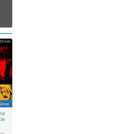
25 min
 Show
op
tle
ure
,