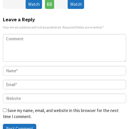
17
Bang
24
Watch
Watch
Nov
Yoo-
Nov
2020
jung
2022
Leave a Reply
Your email address will not be published.
Required fields are marked
*
Save my name, email, and website in this browser for the next
time I comment.