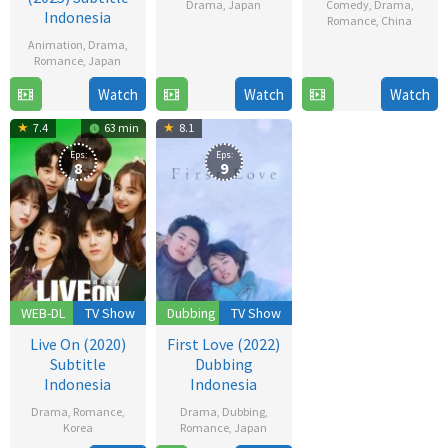
Drama
,
Japan
Comedy
,
Drama
,
Indonesia
Romance
,
China
2
Animation
,
Drama
,
12
Oct
Romance
,
Japan
Dec
2021
Watch
Watch
Watch
6
2022
Jul
7.4
63 min
8.1
2025
Eps:
Eps:
8
9
WEB-DL
TV Show
Dubbing
TV Show
Live On (2020)
First Love (2022)
Subtitle
Dubbing
Indonesia
Indonesia
Drama
,
Romance
,
Drama
,
Dubbing
,
Korea
Romance
,
Japan