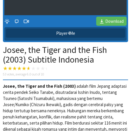
Download
Player4Me
Josee, the Tiger and the Fish
(2003) Subtitle Indonesia
53
votes, average
6.0
out of 10
Josee, the Tiger and the Fish (2003)
adalah film Jepang adaptasi
4 Wait Time
cerita pendek Seiko Tanabe, disutradarai Isshin Inudo, tentang
Tsuneo (Satoshi Tsumabuki), mahasiswa yang bertemu
Josee/Kumiko (Chizuru Ikewaki), gadis dengan cerebral palsy yang
hidup tertutup bersama neneknya. Hubungan mereka berkembang
penuh kehangatan, konflik, dan realisme pahit tentang cinta,
keterbatasan, serta pilihan hidup. Film berdurasi sekitar 116 menit ini
dikenal sebagai kisah romansa yang intim dan menyentuh, menyoroti