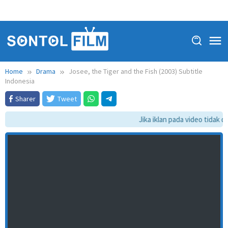
Home
Drama
Josee, the Tiger and the Fish (2003) Subtitle
Indonesia
Sharer
Tweet
Jika iklan pada video tidak da