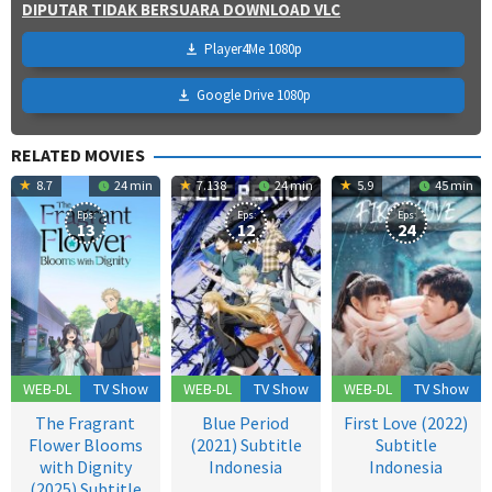
DIPUTAR TIDAK BERSUARA DOWNLOAD VLC
Player4Me 1080p
Google Drive 1080p
RELATED MOVIES
8.7
24 min
7.138
24 min
5.9
45 min
Eps:
Eps:
Eps:
13
12
24
WEB-DL
TV Show
WEB-DL
TV Show
WEB-DL
TV Show
The Fragrant
Blue Period
First Love (2022)
Flower Blooms
(2021) Subtitle
Subtitle
with Dignity
Indonesia
Indonesia
(2025) Subtitle