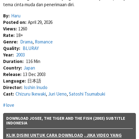
tema cinta muda dan penerimaan diri.
By:
Haru
Posted on:
April 29, 2026
Views:
1260
Rate:
18+
Genre:
Drama
,
Romance
Quality:
BLURAY
Year:
2003
Duration:
116 Min
Country:
Japan
Release:
13 Dec 2003
Language:
日本語
Director:
Isshin Inudo
Cast:
Chizuru Ikewaki
,
Juri Ueno
,
Satoshi Tsumabuki
love
DOWNLOAD JOSEE, THE TIGER AND THE FISH (2003) SUBTITLE
INDONESIA
KLIK DISINI UNTUK CARA DOWNLOAD
, JIKA VIDEO YANG