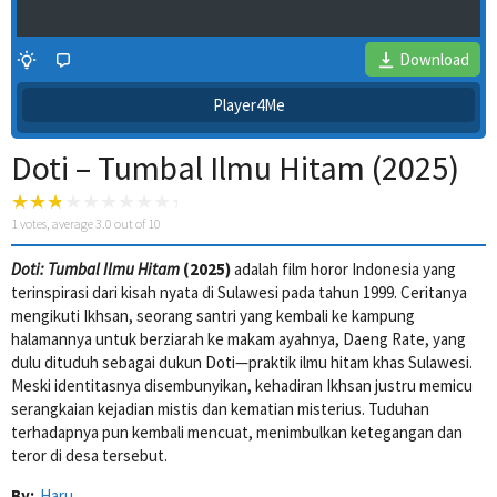
Download
Player4Me
Doti – Tumbal Ilmu Hitam (2025)
1
votes, average
3.0
out of 10
Doti: Tumbal Ilmu Hitam
(2025)
adalah film horor Indonesia yang
terinspirasi dari kisah nyata di Sulawesi pada tahun 1999. Ceritanya
4 Wait Time
mengikuti Ikhsan, seorang santri yang kembali ke kampung
halamannya untuk berziarah ke makam ayahnya, Daeng Rate, yang
dulu dituduh sebagai dukun Doti—praktik ilmu hitam khas Sulawesi.
Meski identitasnya disembunyikan, kehadiran Ikhsan justru memicu
serangkaian kejadian mistis dan kematian misterius. Tuduhan
terhadapnya pun kembali mencuat, menimbulkan ketegangan dan
teror di desa tersebut.
By:
Haru