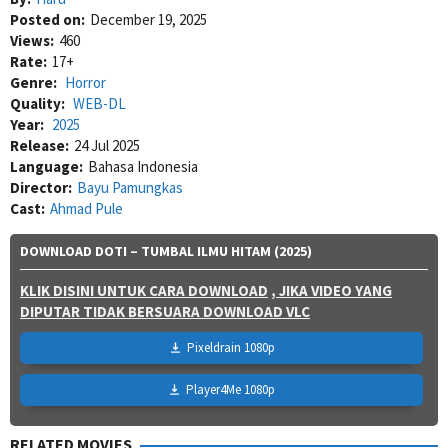
Posted on:
December 19, 2025
Views:
460
Rate:
17+
Genre:
Horror
Quality:
WEB-DL
Year:
2025
Release:
24 Jul 2025
Language:
Bahasa Indonesia
Director:
Bayu Pamungkas
Cast:
Ahmad Pule
DOWNLOAD DOTI – TUMBAL ILMU HITAM (2025)
KLIK DISINI UNTUK CARA DOWNLOAD
, JIKA VIDEO YANG
DIPUTAR TIDAK BERSUARA DOWNLOAD VLC
Pixeldrain 1080p
Player4Me 1080p
RELATED MOVIES