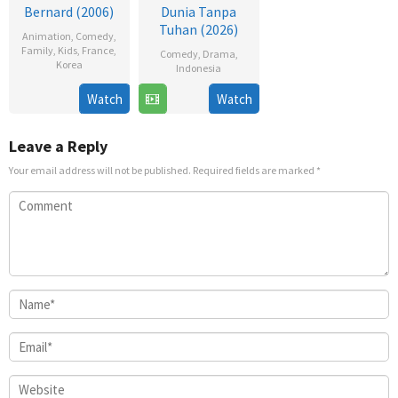
Bernard (2006)
Dunia Tanpa
Tuhan (2026)
Animation
,
Comedy
,
Family
,
Kids
,
France
,
Comedy
,
Drama
,
Korea
Indonesia
18
18
Lip
Watch
Watch
Dec
Feb
Sariful
2006
2026
Hanan
Leave a Reply
Your email address will not be published.
Required fields are marked
*