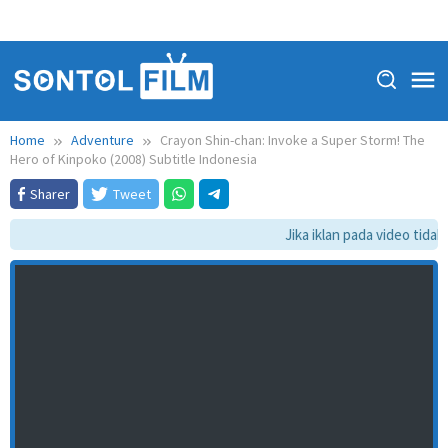
Home
Adventure
Crayon Shin-chan: Invoke a Super Storm! The
Hero of Kinpoko (2008) Subtitle Indonesia
Sharer
Tweet
Jika iklan pada video tidak 