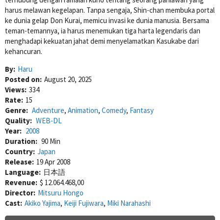
harus melawan kegelapan. Tanpa sengaja, Shin-chan membuka portal
ke dunia gelap Don Kurai, memicu invasi ke dunia manusia. Bersama
teman-temannya, ia harus menemukan tiga harta legendaris dan
menghadapi kekuatan jahat demi menyelamatkan Kasukabe dari
kehancuran.
By:
Haru
Posted on:
August 20, 2025
Views:
334
Rate:
15
Genre:
Adventure
,
Animation
,
Comedy
,
Fantasy
Quality:
WEB-DL
Year:
2008
Duration:
90 Min
Country:
Japan
Release:
19 Apr 2008
Language:
日本語
Revenue:
$ 12.064.468,00
Director:
Mitsuru Hongo
Cast:
Akiko Yajima
,
Keiji Fujiwara
,
Miki Narahashi