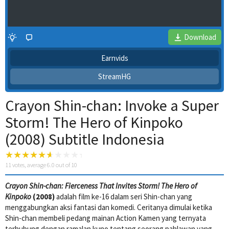
Download
Earnvids
StreamHG
Crayon Shin-chan: Invoke a Super
Storm! The Hero of Kinpoko
(2008) Subtitle Indonesia
4 Wait Time
11
votes, average
6.0
out of 10
Crayon Shin-chan: Fierceness That Invites Storm! The Hero of
Kinpoko
(2008)
adalah film ke-16 dalam seri Shin-chan yang
menggabungkan aksi fantasi dan komedi. Ceritanya dimulai ketika
Shin-chan membeli pedang mainan Action Kamen yang ternyata
terhubung dengan ramalan kuno tentang seorang pahlawan yang