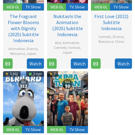
WEB-DL
TV Show
WEB-DL
TV Show
WEB-DL
TV Show
The Fragrant
Nukitashi the
First Love (2022)
Flower Blooms
Animation
Subtitle
with Dignity
(2025) Subtitle
Indonesia
(2025) Subtitle
Indonesia
Comedy
,
Drama
,
Indonesia
Romance
,
China
Aksi
,
Animation
,
Comedy
,
Fantasi
,
Animation
,
Drama
,
12
Japan
Romance
,
Japan
Dec
19
Watch
Watch
Watch
6
2022
Jul
Jul
5.602
3 min
7
2025
2025
Eps:
Eps:
312
50
WEB-DL
TV Show
WEB-DL
TV Show