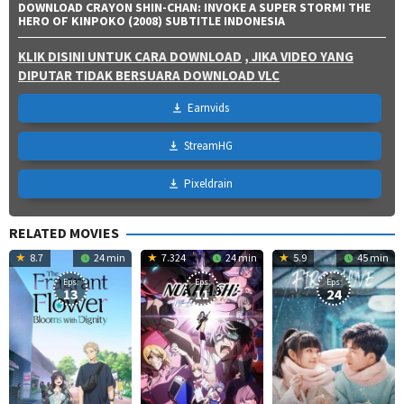
DOWNLOAD CRAYON SHIN-CHAN: INVOKE A SUPER STORM! THE
HERO OF KINPOKO (2008) SUBTITLE INDONESIA
KLIK DISINI UNTUK CARA DOWNLOAD
, JIKA VIDEO YANG
DIPUTAR TIDAK BERSUARA DOWNLOAD VLC
Earnvids
StreamHG
Pixeldrain
RELATED MOVIES
8.7
24 min
7.324
24 min
5.9
45 min
Eps:
Eps:
Eps:
13
11
24