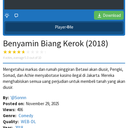
Download
Player4Me
Benyamin Biang Kerok (2018)
4
votes, average
5.0
out of 10
Mengetahui markas dan rumah pinggiran Betawi akan diusir, Pengki,
Somad, dan Achie menyabotase kasino ilegal di Jakarta. Mereka
4 Wait Time
menghabiskan semua uang perjudian untuk membeli tanah yang akan
diusir.
By:
'@Sonnn
Posted on:
November 29, 2025
Views:
406
Genre:
Comedy
Quality:
WEB-DL
Year:
2018