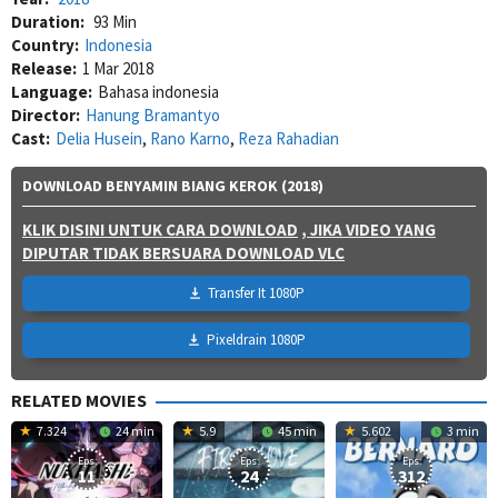
Duration:
93 Min
Country:
Indonesia
Release:
1 Mar 2018
Language:
Bahasa indonesia
Director:
Hanung Bramantyo
Cast:
Delia Husein
,
Rano Karno
,
Reza Rahadian
DOWNLOAD BENYAMIN BIANG KEROK (2018)
KLIK DISINI UNTUK CARA DOWNLOAD
, JIKA VIDEO YANG
DIPUTAR TIDAK BERSUARA DOWNLOAD VLC
Transfer It 1080P
Pixeldrain 1080P
RELATED MOVIES
7.324
24 min
5.9
45 min
5.602
3 min
Eps:
Eps:
Eps:
11
24
312