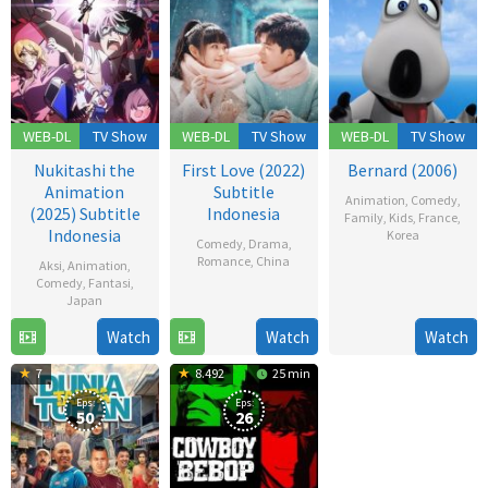
WEB-DL
TV Show
WEB-DL
TV Show
WEB-DL
TV Show
Nukitashi the
First Love (2022)
Bernard (2006)
Animation
Subtitle
Animation
,
Comedy
,
(2025) Subtitle
Indonesia
Family
,
Kids
,
France
,
Indonesia
Korea
Comedy
,
Drama
,
Romance
,
China
Aksi
,
Animation
,
18
Comedy
,
Fantasi
,
Dec
12
Japan
2006
Dec
Watch
Watch
Watch
19
2022
Jul
7
8.492
25 min
2025
Eps:
Eps:
50
26