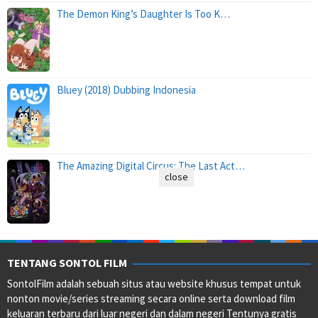
The Demon King’s Daughter Is Too K…
Bluey (2018) Dubbing Indonesia
The Amazing Digital Circus: The Last Act…
close
TENTANG SONTOL FILM
SontolFilm adalah sebuah situs atau website khusus tempat untuk
nonton movie/series streaming secara online serta download film
keluaran terbaru dari luar negeri dan dalam negeri Tentunya gratis