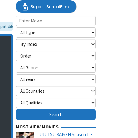
Suport SontolFilm
t dilewati, silakan aktifkan mode situs desktop.
MOST VIEW MOVIES
JUJUTSU KAISEN Season 1-3