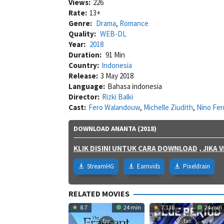
Views:
226
Rate:
13+
Genre:
Drama
,
Romance
Quality:
WEB-DL
Year:
2018
Duration:
91 Min
Country:
Indonesia
Release:
3 May 2018
Language:
Bahasa indonesia
Director:
Rizki Balki
Cast:
Fero Walandouw
,
Michelle Ziudith
,
Nino Fe
DOWNLOAD ANANTA (2018)
KLIK DISINI UNTUK CARA DOWNLOAD
, JIKA
StreamHG
Earnvids
Pixeldrain
RELATED MOVIES
8.7
24 min
7.138
24 min
Eps:
Eps: