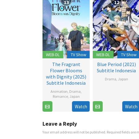
13
12
WEB-DL
TV Show
WEB-DL
TV Show
The Fragrant
Blue Period (2021)
Flower Blooms
Subtitle Indonesia
with Dignity (2025)
Drama
,
Japan
Subtitle Indonesia
2
Animation
,
Drama
,
Oct
Romance
,
Japan
2021
Watch
Watch
6
Jul
2025
Leave a Reply
Your email address will not be published.
Required fields are