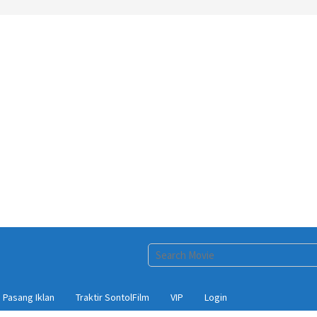
Pasang Iklan
Traktir SontolFilm
VIP
Login