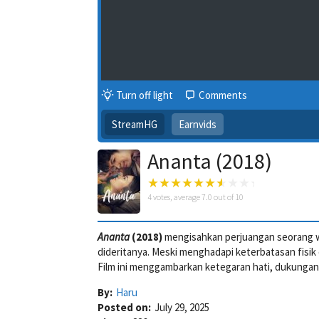
Turn off light
Comments
StreamHG
Earnvids
Ananta (2018)
4
votes, average
7.0
out of 10
Ananta
(2018)
mengisahkan perjuangan seorang w
dideritanya. Meski menghadapi keterbatasan fisik 
Film ini menggambarkan ketegaran hati, dukunga
By:
Haru
Posted on:
July 29, 2025