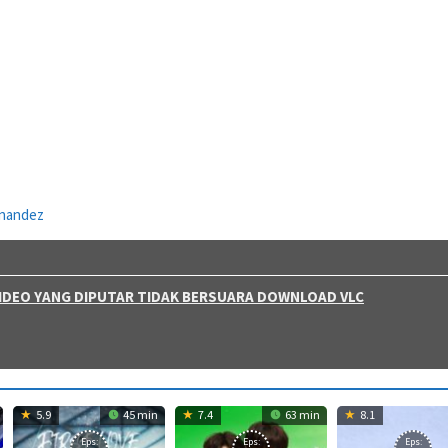
rnandez
 VIDEO YANG DIPUTAR TIDAK BERSUARA DOWNLOAD VLC
5.9
45 min
7.4
63 min
8.1
Eps:
Eps:
Eps: