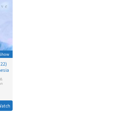
 Show
022)
esia
g
,
an
Watch