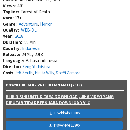
Views:
440
Tagline:
Forest of Death
Rate:
17+
Genre:
Adventure
,
Horror
Quality:
WEB-DL
Year:
2018
Duration:
88 Min
Country:
Indonesia
Release:
24 May 2018
Language:
Bahasa indonesia
Director:
Eeng Yudhistira
Cast:
Jeff Smith
,
Nikita Willy
,
Steffi Zamora
DOWNLOAD ALAS PATI: HUTAN MATI (2018)
KLIK DISINI UNTUK CARA DOWNLOAD
, JIKA VIDEO YANG
DIPUTAR TIDAK BERSUARA DOWNLOAD VLC
Pixeldrain 1080p
Player4Me 1080p