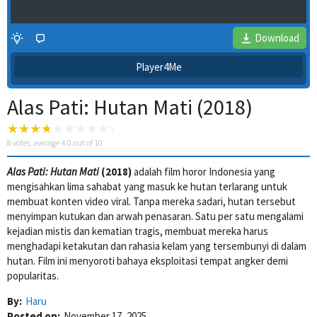
Download
Player4Me
Alas Pati: Hutan Mati (2018)
8
votes, average
4.0
out of 10
Alas Pati: Hutan Mati
(2018)
adalah film horor Indonesia yang
mengisahkan lima sahabat yang masuk ke hutan terlarang untuk
4 Wait Time
membuat konten video viral. Tanpa mereka sadari, hutan tersebut
menyimpan kutukan dan arwah penasaran. Satu per satu mengalami
kejadian mistis dan kematian tragis, membuat mereka harus
menghadapi ketakutan dan rahasia kelam yang tersembunyi di dalam
hutan. Film ini menyoroti bahaya eksploitasi tempat angker demi
popularitas.
By:
Haru
Posted on:
November 17, 2025