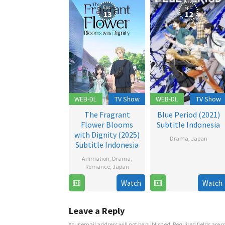
Eps:
Eps:
13
12
WEB-DL
TV Show
WEB-DL
TV Show
The Fragrant
Blue Period (2021)
Flower Blooms
Subtitle Indonesia
with Dignity (2025)
Drama
,
Japan
Subtitle Indonesia
2
Animation
,
Drama
,
Oct
Romance
,
Japan
2021
Watch
Watch
6
Jul
2025
Leave a Reply
Your email address will not be published.
Required fields are