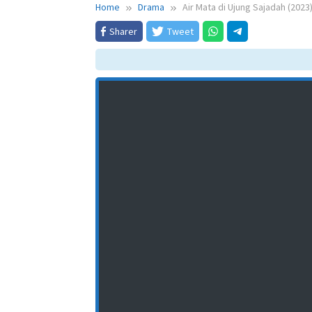
Home
Drama
Air Mata di Ujung Sajadah (2023
Sharer
Tweet