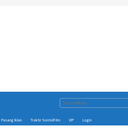
Pasang Iklan
Traktir SontolFilm
VIP
Login