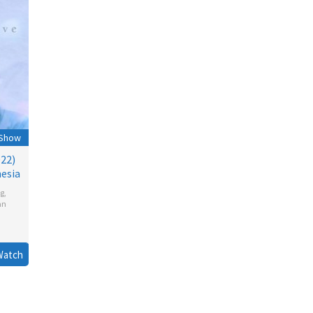
 Show
022)
esia
g
,
an
Watch