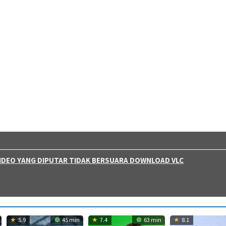
 VIDEO YANG DIPUTAR TIDAK BERSUARA DOWNLOAD VLC
5.9
45 min
7.4
63 min
8.1