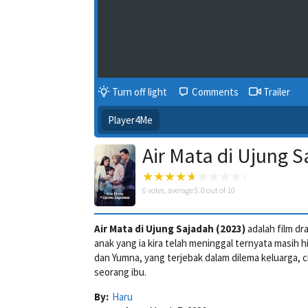
Turn off light
Comments
Trailer
Player4Me
Air Mata di Ujung 
6
votes, average
5.0
out of 10
Air Mata di Ujung Sajadah (2023)
adalah film dr
anak yang ia kira telah meninggal ternyata masih hi
dan Yumna, yang terjebak dalam dilema keluarga, 
seorang ibu.
By:
Haru