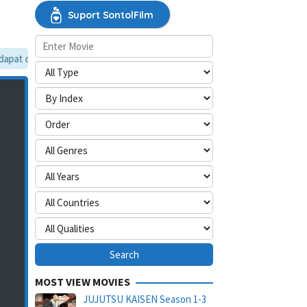
Suport SontolFilm
at dilewati, silakan aktifkan mode situs desktop.
MOST VIEW MOVIES
JUJUTSU KAISEN Season 1-3