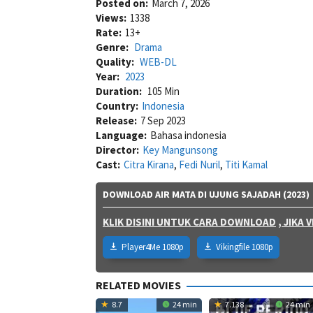
Posted on:
March 7, 2026
Views:
1338
Rate:
13+
Genre:
Drama
Quality:
WEB-DL
Year:
2023
Duration:
105 Min
Country:
Indonesia
Release:
7 Sep 2023
Language:
Bahasa indonesia
Director:
Key Mangunsong
Cast:
Citra Kirana
,
Fedi Nuril
,
Titi Kamal
DOWNLOAD AIR MATA DI UJUNG SAJADAH (2023)
KLIK DISINI UNTUK CARA DOWNLOAD
, JIKA
Player4Me 1080p
Vikingfile 1080p
RELATED MOVIES
8.7
24 min
7.138
24 min