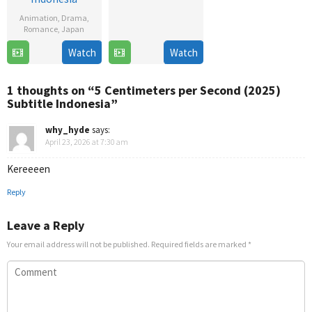
2
Animation
,
Drama
,
Oct
Romance
,
Japan
2021
Watch
Watch
6
Jul
2025
1 thoughts on “5 Centimeters per Second (2025)
Subtitle Indonesia”
why_hyde
says:
April 23, 2026 at 7:30 am
Kereeeen
Reply
Leave a Reply
Your email address will not be published.
Required fields are marked
*