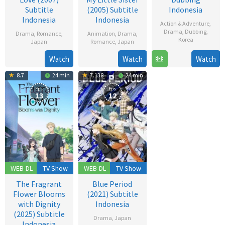
Subtitle
(2005) Subtitle
Indonesia
Indonesia
Indonesia
Action & Adventure
,
Drama
,
Dubbing
,
Drama
,
Romance
,
Animation
,
Drama
,
Korea
Japan
Romance
,
Japan
26
6
Hiroshi
18
Mayumi
Watch
Watch
Watch
Dec
Jun
Ando
May
Nishimoto
8.7
24 min
7.138
24 min
2025
2007
2005
Eps:
Eps:
13
12
WEB-DL
TV Show
WEB-DL
TV Show
The Fragrant
Blue Period
Flower Blooms
(2021) Subtitle
with Dignity
Indonesia
(2025) Subtitle
Drama
,
Japan
Indonesia