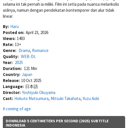
selama ini tak pernah ia miliki. Film ini setia pada nuansa melankolis
aslinya, namun dengan pendekatan kontemporer dan alur tidak
linear.
By:
Haru
Posted on:
April 23, 2026
Views:
1403
Rate:
13+
Genre:
Drama
,
Romance
Quality:
WEB-DL
Year:
2025
Duration:
121 Min
Country:
Japan
Release:
10 Oct 2025
Language:
日本語
Director:
Yoshiyuki Okuyama
Cast:
Hokuto Matsumura
,
Mitsuki Takahata
,
Yuzu Aoki
coming of age
DOWNLOAD 5 CENTIMETERS PER SECOND (2025) SUBTITLE
INDONESIA