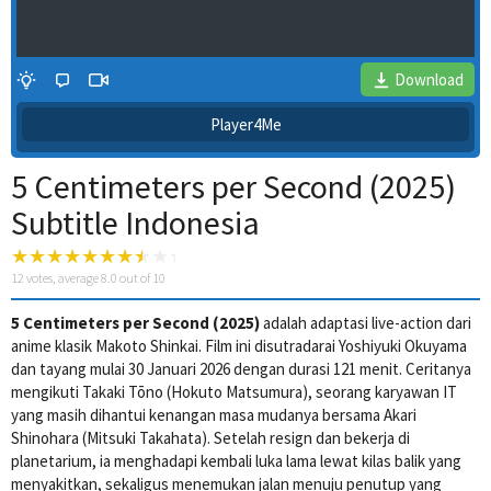
Download
Player4Me
5 Centimeters per Second (2025)
Subtitle Indonesia
12
votes, average
8.0
out of 10
5 Centimeters per Second (2025)
adalah adaptasi live-action dari
4 Wait Time
anime klasik Makoto Shinkai. Film ini disutradarai Yoshiyuki Okuyama
dan tayang mulai 30 Januari 2026 dengan durasi 121 menit. Ceritanya
mengikuti Takaki Tōno (Hokuto Matsumura), seorang karyawan IT
yang masih dihantui kenangan masa mudanya bersama Akari
Shinohara (Mitsuki Takahata). Setelah resign dan bekerja di
planetarium, ia menghadapi kembali luka lama lewat kilas balik yang
menyakitkan, sekaligus menemukan jalan menuju penutup yang