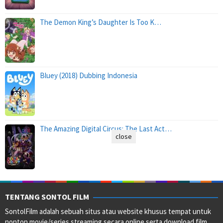
The Demon King’s Daughter Is Too K…
Bluey (2018) Dubbing Indonesia
The Amazing Digital Circus: The Last Act…
close
TENTANG SONTOL FILM
SontolFilm adalah sebuah situs atau website khusus tempat untuk
nonton movie/series streaming secara online serta download film