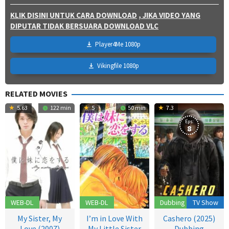
KLIK DISINI UNTUK CARA DOWNLOAD
, JIKA VIDEO YANG
DIPUTAR TIDAK BERSUARA DOWNLOAD VLC
Player4Me 1080p
Vikingfile 1080p
RELATED MOVIES
5.63
122 min
5
50 min
7.3
Eps:
8
WEB-DL
WEB-DL
Dubbing
TV Show
My Sister, My
I’m in Love With
Cashero (2025)
Love (2007)
My Little Sister
Dubbing