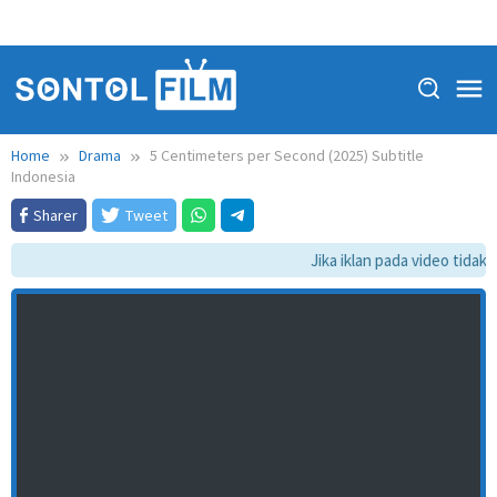
Home
Drama
5 Centimeters per Second (2025) Subtitle
Indonesia
Sharer
Tweet
Jika iklan pada video tidak d