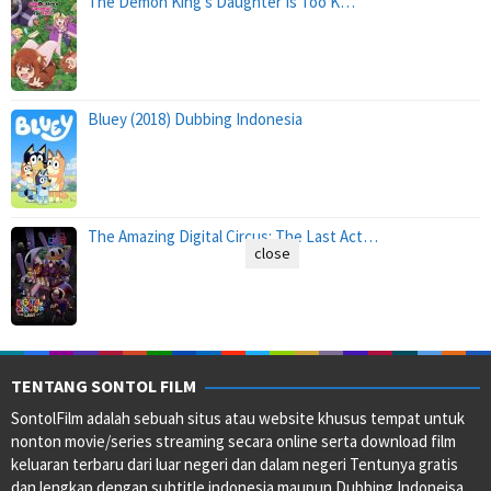
The Demon King’s Daughter Is Too K…
Bluey (2018) Dubbing Indonesia
The Amazing Digital Circus: The Last Act…
close
TENTANG SONTOL FILM
SontolFilm adalah sebuah situs atau website khusus tempat untuk
nonton movie/series streaming secara online serta download film
keluaran terbaru dari luar negeri dan dalam negeri Tentunya gratis
dan lengkap dengan subtitle indonesia maupun Dubbing Indoneisa