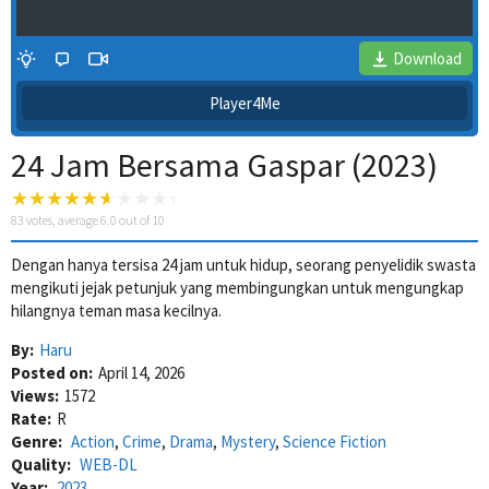
Download
Player4Me
24 Jam Bersama Gaspar (2023)
83
votes, average
6.0
out of 10
Dengan hanya tersisa 24 jam untuk hidup, seorang penyelidik swasta
mengikuti jejak petunjuk yang membingungkan untuk mengungkap
4 Wait Time
hilangnya teman masa kecilnya.
By:
Haru
Posted on:
April 14, 2026
Views:
1572
Rate:
R
Genre:
Action
,
Crime
,
Drama
,
Mystery
,
Science Fiction
Quality:
WEB-DL
Year:
2023