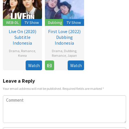
WEB-DL
TV Show
Dubbing
TV Show
Live On (2020)
First Love (2022)
Subtitle
Dubbing
Indonesia
Indonesia
Drama
,
Romance
,
Drama
,
Dubbing
,
Korea
Romance
,
Japan
17
Bang
24
Watch
Watch
Nov
Yoo-
Nov
2020
jung
2022
Leave a Reply
Your email address will not be published.
Required fields are marked
*