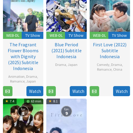
WEB-DL
TV Show
WEB-DL
TV Show
WEB-DL
TV Show
The Fragrant
Blue Period
First Love (2022)
Flower Blooms
(2021) Subtitle
Subtitle
with Dignity
Indonesia
Indonesia
(2025) Subtitle
Drama
,
Japan
Comedy
,
Drama
,
Indonesia
Romance
,
China
2
Animation
,
Drama
,
12
Oct
Romance
,
Japan
Dec
2021
Watch
Watch
Watch
6
2022
Jul
7.4
63 min
8.1
2025
Eps:
Eps:
8
9