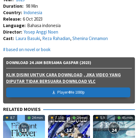
Duration:
98 Min
Country:
Indonesia
Release:
6 Oct 2023
Language:
Bahasa indonesia
Director:
Yosep Anggi Noen
Cast:
Laura Basuki
,
Reza Rahadian
,
Shenina Cinnamon
based on novel or book
DOWNLOAD 24 JAM BERSAMA GASPAR (2023)
KLIK DISINI UNTUK CARA DOWNLOAD
, JIKA VIDEO YANG
DIPUTAR TIDAK BERSUARA DOWNLOAD VLC
Player4Me 1080p
RELATED MOVIES
8.7
24 min
7.138
24 min
5.9
45 min
Eps:
Eps:
Eps:
13
12
24