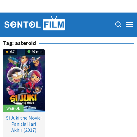
Tag:
asteroid
6.7
97 min
WEB-DL
Si Juki the Movie:
Panitia Hari
Akhir (2017)