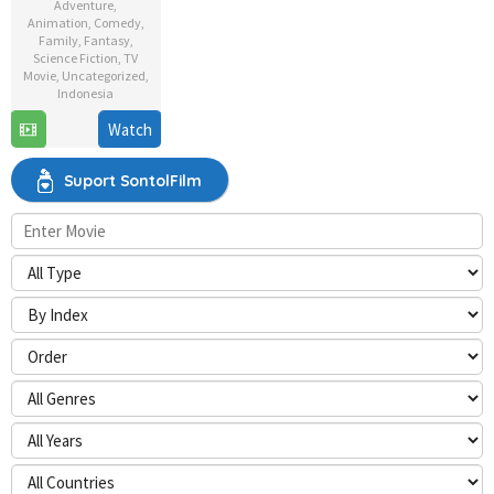
Adventure
,
Animation
,
Comedy
,
Family
,
Fantasy
,
Science Fiction
,
TV
Movie
,
Uncategorized
,
Indonesia
Watch
28
Faza
Dec
Meonk
2017
Suport SontolFilm