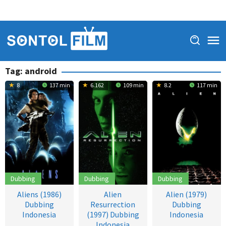
Tag:
android
8
137 min
6.162
109 min
8.2
117 min
Dubbing
Dubbing
Dubbing
Aliens (1986)
Alien
Alien (1979)
Dubbing
Resurrection
Dubbing
Indonesia
(1997) Dubbing
Indonesia
Indonesia