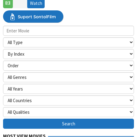
28
Guy
Watch
Dec
Campbell
2022
Suport SontolFilm
MOST VIEW MOVIES