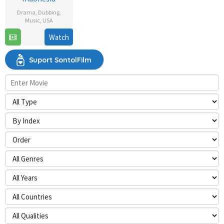
Drama
,
Dubbing
,
Music
,
USA
20
Brett
Watch
Dec
Robinson
2017
Suport SontolFilm