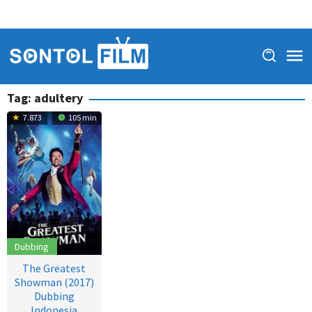
Tag:
adultery
7.873
105 min
Dubbing
The Greatest
Showman (2017)
Dubbing
Indonesia